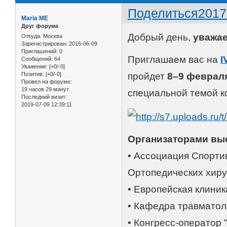
Поделиться
2017
Maria ME
Друг форума
Добрый день,
уважа
Откуда:
Москва
Зарегистрирован
: 2016-06-09
Приглашений:
0
Приглашаем вас на
I
Сообщений:
64
Уважение:
[+0/-0]
Позитив:
[+0/-0]
пройдет
8–9 февраля
Провел на форуме:
19 часов 29 минут
специальной темой к
Последний визит:
2019-07-09 12:39:11
Организаторами вы
• Ассоциация Спорти
Ортопедических хиру
• Европейская клини
• Кафедра травматол
• Конгресс-оператор 