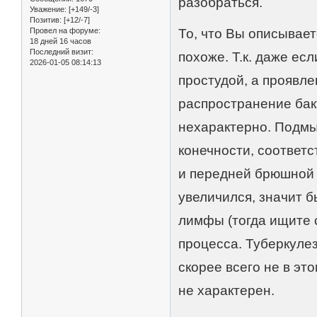
разобраться.
Уважение:
[+149/-3]
Позитив:
[+12/-7]
Провел на форуме:
То, что Вы описывает
18 дней 16 часов
Последний визит:
похоже. Т.к. даже ес
2026-01-05 08:14:13
простудой, а проявл
распространение бак
нехарактерно. Подм
конечности, соответ
и передней брюшной с
увеличился, значит 
лимфы (тогда ищите 
процесса. Туберкуле
скорее всего не в эт
не характерен.