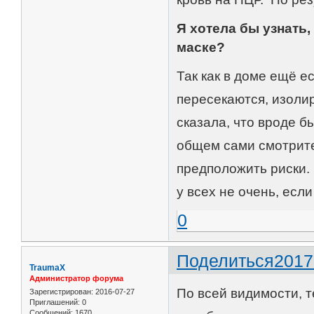
Я хотела бы узнать,
маске?
Так как в доме ещё е
пересекаются, изолир
сказала, что вроде б
общем сами смотрите.
предположить риски.
у всех не очень, если
0
Поделиться
2017
TraumaX
Администратор форума
По всей видимости, 
Зарегистрирован
: 2016-07-27
Приглашений:
0
Сообщений:
1670