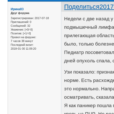
Поделиться
2017
Ирина83
Друг форума
Недели с две назад у
Зарегистрирован
: 2017-07-18
Приглашений:
0
Сообщений:
32
подмышечный лимфат
Уважение:
[+0/-0]
Позитив:
[+1/-0]
прилегающая область
Провел на форуме:
7 часов 38 минут
было, только болезн
Последний визит:
2018-01-30 11:09:20
Педиатр посоветовал
дней опухоль спала,
Узи показало: призн
норме. Есть расхожде
это нормально. Напра
осматривать, сказал
Я как паникер пошла 
кровь на ПЦР. Но рез