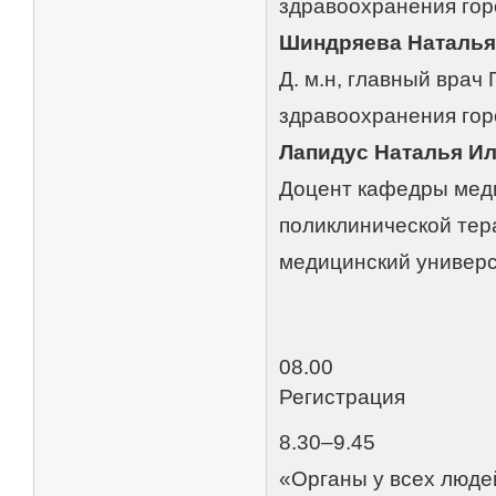
здравоохранения го
Шиндряева Наталья
Д. м.н, главный врач
здравоохранения го
Лапидус Наталья И
Доцент кафедры меди
поликлинической те
медицинский универс
08.00
Регистрация
8.30–9.45
«Органы у всех люде