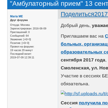
"Амбулаторный прием" 13 сен
Поделиться
2017
Maria ME
Друг форума
Добрый день,
уважа
Откуда:
Москва
Зарегистрирован
: 2016-06-09
Приглашений:
0
Приглашаем вас на
С
Сообщений:
64
Уважение:
[+0/-0]
Позитив:
[+0/-0]
больных, организац
Провел на форуме:
19 часов 29 минут
образовательных с
Последний визит:
2019-07-09 12:39:11
сентября 2017 года
,
Смоленская, ул. Но
Участие в сессиях Б
обязательна.
Сессия
получила по