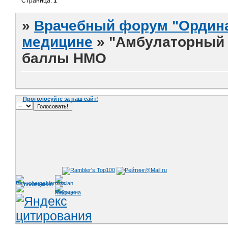
Страница:
1
»
Врачебный форум "Ордина
медицине
»
"Амбулаторный п
баллы НМО
Проголосуйте за наш сайт!