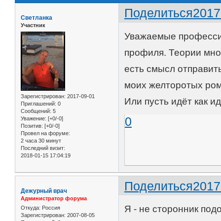
Поделиться
2017
Светланка
Участник
Уважаемые профессио
профиля. Теории мног
есть смысл отправит
моих желторотых ром
Зарегистрирован
: 2017-09-01
Или пусть идёт как 
Приглашений:
0
Сообщений:
5
0
Уважение:
[+0/-0]
Позитив:
[+0/-0]
Провел на форуме:
2 часа 30 минут
Последний визит:
2018-01-15 17:04:19
Поделиться
2017
Дежурный врач
Администратор форума
Я - не сторонник под
Откуда:
Россия
Зарегистрирован
: 2007-08-05