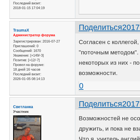
Последний визит:
2018-01-15 17:04:19
Поделиться
2017
TraumaX
Администратор форума
Согласен с коллегой,
Зарегистрирован
: 2016-07-27
Приглашений:
0
Сообщений:
1670
"поточным методом".
Уважение:
[+149/-3]
Позитив:
[+12/-7]
некоторых из них - п
Провел на форуме:
18 дней 16 часов
возможности.
Последний визит:
2026-01-05 08:14:13
0
Поделиться
2017
Светланка
Участник
Возможностей не осо
дружить, и пока не в
Что я, учитель англи