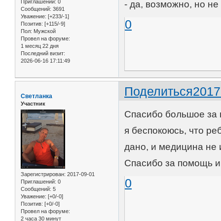
Приглашений:
0
- да, возможно, но не
Сообщений:
3691
Уважение:
[+233/-1]
0
Позитив:
[+115/-9]
Пол:
Мужской
Провел на форуме:
1 месяц 22 дня
Последний визит:
2026-06-16 17:11:49
Поделиться
2017
Светланка
Участник
Спасибо большое за в
я беспокоюсь, что ре
дано, и медицина не 
Спасибо за помощь и
Зарегистрирован
: 2017-09-01
0
Приглашений:
0
Сообщений:
5
Уважение:
[+0/-0]
Позитив:
[+0/-0]
Провел на форуме:
2 часа 30 минут