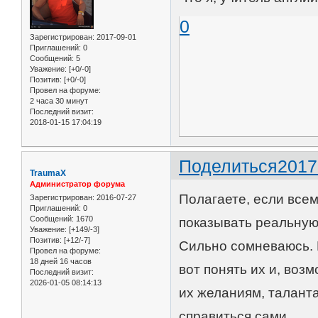
0
Зарегистрирован
: 2017-09-01
Приглашений:
0
Сообщений:
5
Уважение:
[+0/-0]
Позитив:
[+0/-0]
Провел на форуме:
2 часа 30 минут
Последний визит:
2018-01-15 17:04:19
Поделиться
2017
TraumaX
Администратор форума
Полагаете, если все
Зарегистрирован
: 2016-07-27
Приглашений:
0
Сообщений:
1670
показывать реальную
Уважение:
[+149/-3]
Позитив:
[+12/-7]
Сильно сомневаюсь. П
Провел на форуме:
18 дней 16 часов
вот понять их и, воз
Последний визит:
2026-01-05 08:14:13
их желаниям, таланта
справиться сами.