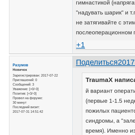
гимнастикой (напряг
"надувать шарик" и т.
не затягивайте с эти
послеоперационном 
+1
Поделиться
2017
Разумов
Новичок
Зарегистрирован
: 2017-07-22
TraumaX написа
Приглашений:
0
Сообщений:
3
Уважение:
[+0/-0]
й вариант операт
Позитив:
[+3/-0]
Провел на форуме:
(первые 1-1.5 не
30 минут
Последний визит:
пожилых пациенто
2017-07-31 14:51:42
синдромы, а "зал
время). Именно и