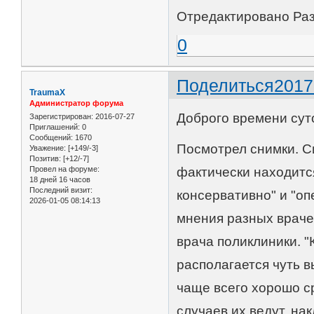
Отредактировано Разу
0
Поделиться
2017
TraumaX
Администратор форума
Доброго времени сут
Зарегистрирован
: 2016-07-27
Приглашений:
0
Сообщений:
1670
Посмотрел снимки. С
Уважение:
[+149/-3]
Позитив:
[+12/-7]
Провел на форуме:
фактически находится
18 дней 16 часов
Последний визит:
консервативно" и "о
2026-01-05 08:14:13
мнения разных враче
врача поликлиники. 
располагается чуть 
чаще всего хорошо с
случаев их ведут, н