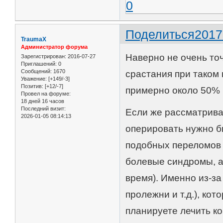
0
Поделиться
2017
TraumaX
Администратор форума
Наверно не очень точ
Зарегистрирован
: 2016-07-27
Приглашений:
0
Сообщений:
1670
срастания при таком 
Уважение:
[+149/-3]
Позитив:
[+12/-7]
примерно около 50% 
Провел на форуме:
18 дней 16 часов
Последний визит:
Если же рассматрива
2026-01-05 08:14:13
оперировать нужно б
подобных переломов 
болевые синдромы, а
время). Именно из-з
пролежни и т.д.), ко
планируете лечить к