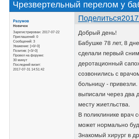
Чрезвертельный перелом у ба
Поделиться
2017
Разумов
Новичок
Добрый день!
Зарегистрирован
: 2017-07-22
Приглашений:
0
Сообщений:
3
Бабушке 78 лет, 8 дне
Уважение:
[+0/-0]
Позитив:
[+3/-0]
сделали первый сним
Провел на форуме:
30 минут
деротационный сапож
Последний визит:
2017-07-31 14:51:42
созвонились с врачом
больницу - привезли.
выписали через два 
месту жиетльства.
В поликлинике врач 
может нормально будет
Знакомый хирург в д