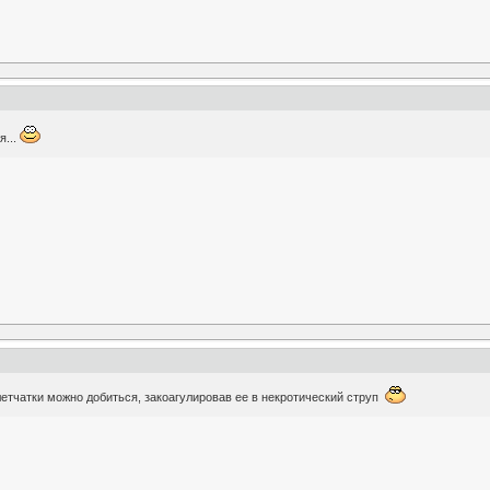
я...
клетчатки можно добиться, закоагулировав ее в некротический струп