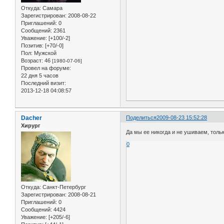
Откуда:
Самара
Зарегистрирован
: 2008-08-22
Приглашений:
0
Сообщений:
2361
Уважение:
[+100/-2]
Позитив:
[+70/-0]
Пол:
Мужской
Возраст:
46
[1980-07-06]
Провел на форуме:
22 дня 5 часов
Последний визит:
2013-12-18 04:08:57
Dacher
Поделиться
2009-08-23 15:52:28
Хирург
Да мы ее никогда и не ушиваем, тольк
0
Откуда:
Санкт-Петербург
Зарегистрирован
: 2008-08-21
Приглашений:
0
Сообщений:
4424
Уважение:
[+205/-6]