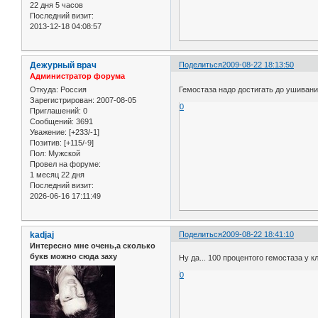
22 дня 5 часов
Последний визит:
2013-12-18 04:08:57
Дежурный врач
Поделиться
2009-08-22 18:13:50
Администратор форума
Откуда:
Россия
Гемостаза надо достигать до ушивани
Зарегистрирован
: 2007-08-05
0
Приглашений:
0
Сообщений:
3691
Уважение:
[+233/-1]
Позитив:
[+115/-9]
Пол:
Мужской
Провел на форуме:
1 месяц 22 дня
Последний визит:
2026-06-16 17:11:49
kadjaj
Поделиться
2009-08-22 18:41:10
Интересно мне очень,а сколько
букв можно сюда заху
Ну да... 100 процентого гемостаза у 
0