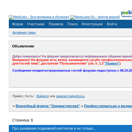
Форум
Участники
Правила
Поиск
Регистрация
Войти
Активные темы
Объявление
Добро пожаловать! На форуме предполагается неформальное общение врачей
Внимание! На форуме есть ветки, касающиеся сугубо профессиональных
для Гостей тема", доступная "Пользователям" (см. п. 1.3
"Правил"
)
Сообщения незарегистрированных гостей форума недоступны с 08.10.201
Привет, Гость!
Войдите
или
зарегистрируйтесь
.
»
Врачебный форум "Ординаторская"
»
Профессионально о медиц
Страница:
1
Про ушивание подкожной клетчатки и не только...