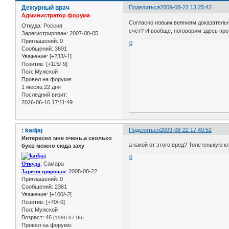
Дежурный врач
Поделиться
2009-08-22 13:25:42
Администратор форума
Согласно новым веяниям доказательно
Откуда:
Россия
счёт? И вообще, поговорим здесь пр
Зарегистрирован
: 2007-08-05
Приглашений:
0
0
Сообщений:
3691
Уважение:
[+233/-1]
Позитив:
[+115/-9]
Пол:
Мужской
Провел на форуме:
1 месяц 22 дня
Последний визит:
2026-06-16 17:11:49
:
kadjaj
Поделиться
2009-08-22 17:49:52
Интересно мне очень,а сколько
а какой от этого вред? Толстенькую 
букв можно сюда заху
0
Откуда
: Самара
Зарегистрирован
: 2008-08-22
Приглашений:
0
Сообщений:
2361
Уважение:
[+100/-2]
Позитив:
[+70/-0]
Пол:
Мужской
Возраст:
46
[1980-07-06]
Провел на форуме: