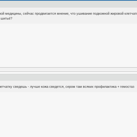
й медицины, сейчас продвигается мнение, что ушивание подкожной жировой клетчатки
о шитьё?
клетчатку сведешь - лучше кожа сведется, сером там всяких профилактика + гемостаз