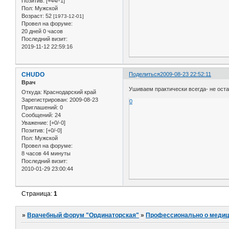
Позитив:
[+44/-1]
Пол:
Мужской
Возраст:
52
[1973-12-01]
Провел на форуме:
20 дней 0 часов
Последний визит:
2019-11-12 22:59:16
CHUDO
Поделиться
2009-08-23 22:52:11
Врач
Ушиваем практически всегда- не оста
Откуда:
Краснодарский край
Зарегистрирован
: 2009-08-23
0
Приглашений:
0
Сообщений:
24
Уважение:
[+0/-0]
Позитив:
[+0/-0]
Пол:
Мужской
Провел на форуме:
8 часов 44 минуты
Последний визит:
2010-01-29 23:00:44
Страница:
1
»
Врачебный форум "Ординаторская"
»
Профессионально о медиц