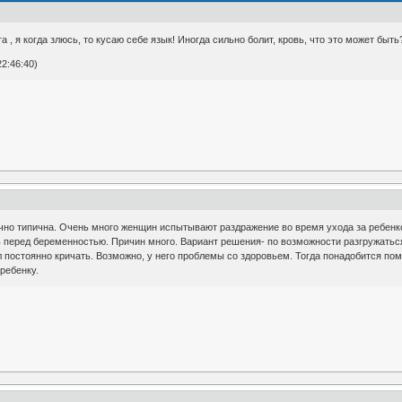
, я когда злюсь, то кусаю себе язык! Иногда сильно болит, кровь, что это может быть
2:46:40)
очно типична. Очень много женщин испытывают раздражение во время ухода за ребенк
 перед беременностью. Причин много. Вариант решения- по возможности разгружаться
л постоянно кричать. Возможно, у него проблемы со здоровьем. Тогда понадобится п
ребенку.