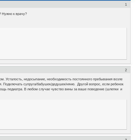
1
? Нужно к врачу?
2
ом. Усталость, недосыпание, необходимость постоянного пребывания возле
. Подключать супруга/бабушек/дедушек/няню. Другой вопрос, если ребенок
омощь педиатра. В любом случае чувство вины за ваше поведение (шлепки и
3