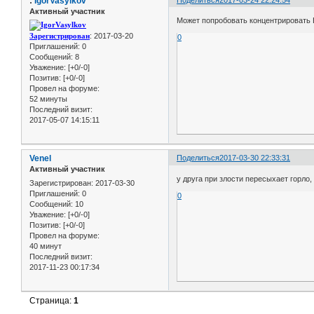
:
IgorVasylkov
Активный участник
Может попробовать концентрировать В
Зарегистрирован
: 2017-03-20
0
Приглашений:
0
Сообщений:
8
Уважение:
[+0/-0]
Позитив:
[+0/-0]
Провел на форуме:
52 минуты
Последний визит:
2017-05-07 14:15:11
Venel
Поделиться
2017-03-30 22:33:31
Активный участник
у друга при злости пересыхает горло,
Зарегистрирован
: 2017-03-30
Приглашений:
0
0
Сообщений:
10
Уважение:
[+0/-0]
Позитив:
[+0/-0]
Провел на форуме:
40 минут
Последний визит:
2017-11-23 00:17:34
Страница:
1