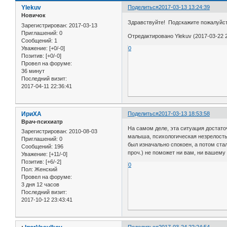
Ylekuv
Поделиться
2017-03-13 13:24:39
Новичок
Здравствуйте! Подскажите пожалуйста 
Зарегистрирован
: 2017-03-13
Приглашений:
0
Отредактировано Ylekuv (2017-03-22 2
Сообщений:
1
Уважение:
[+0/-0]
0
Позитив:
[+0/-0]
Провел на форуме:
36 минут
Последний визит:
2017-04-11 22:36:41
ИриХА
Поделиться
2017-03-13 18:53:58
Врач-психиатр
На самом деле, эта ситуация достат
Зарегистрирован
: 2010-08-03
малыша, психологическая незрелость
Приглашений:
0
был изначально спокоен, а потом ста
Сообщений:
196
проч.) не поможет ни вам, ни вашему 
Уважение:
[+11/-0]
Позитив:
[+6/-2]
0
Пол:
Женский
Провел на форуме:
3 дня 12 часов
Последний визит:
2017-10-12 23:43:41
Поделиться
2017-03-24 22:24:54