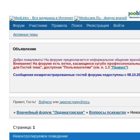
Форум
Участники
Правила
Поиск
Регистрация
Войти
Активные темы
Объявление
Добро пожаловать! На форуме предполагается неформальное общение врачей
Внимание! На форуме есть ветки, касающиеся сугубо профессиональных
для Гостей тема", доступная "Пользователям" (см. п. 1.3
"Правил"
)
Сообщения незарегистрированных гостей форума недоступны с 08.10.201
Привет, Гость!
Войдите
или
зарегистрируйтесь
.
»
Врачебный форум "Ординаторская"
»
Вопросы психиатру
»
Неко
Страница:
1
Неконтролируемое поведение