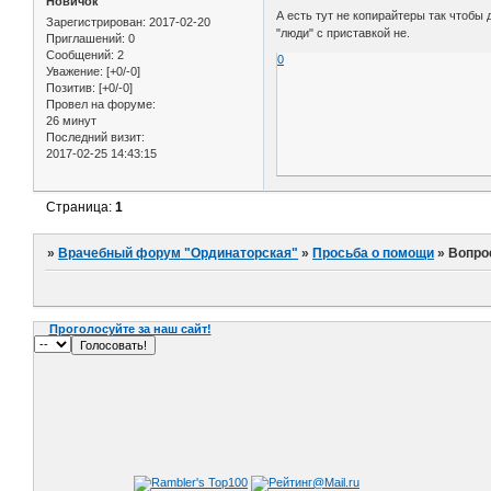
Новичок
А есть тут не копирайтеры так чтобы
Зарегистрирован
: 2017-02-20
"люди" с приставкой не.
Приглашений:
0
Сообщений:
2
0
Уважение:
[+0/-0]
Позитив:
[+0/-0]
Провел на форуме:
26 минут
Последний визит:
2017-02-25 14:43:15
Страница:
1
»
Врачебный форум "Ординаторская"
»
Просьба о помощи
»
Вопрос
Проголосуйте за наш сайт!