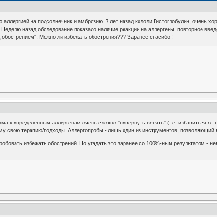
ю аллергией на подсолнечник и амброзию. 7 лет назад кололи Гистоглобулин, очень хо
Неделю назад обследование показало наличие реакции на аллергены, повторное введ
ед обострением". Можно ли избежать обострения??? Заранее спасибо !
зма к определенным аллергенам очень сложно "повернуть вспять" (т.е. избавиться о
му свою терапию/подходы. Аллергопробы - лишь один из инструментов, позволяющий 
робовать избежать обострений. Но угадать это заранее со 100%-ным результатом - н