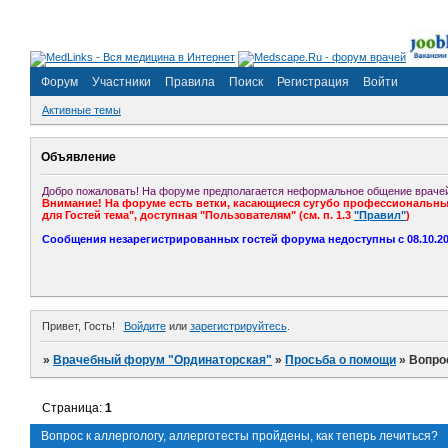
Форум
Участники
Правила
Поиск
Регистрация
Войти
Активные темы
Объявление
Добро пожаловать! На форуме предполагается неформальное общение врачей
Внимание! На форуме есть ветки, касающиеся сугубо профессиональных
для Гостей тема", доступная "Пользователям" (см. п. 1.3
"Правил"
)
Сообщения незарегистрированных гостей форума недоступны с 08.10.201
Привет, Гость!
Войдите
или
зарегистрируйтесь
.
»
Врачебный форум "Ординаторская"
»
Просьба о помощи
»
Вопрос
Страница:
1
Вопрос к аллергологу, аллерготесты пройдены, как теперь лечиться?