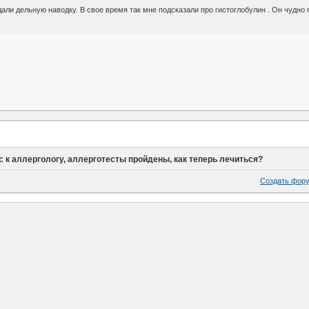
 дали дельную наводку. В свое время так мне подсказали про гистоглобулин . Он чудно
 к аллергологу, аллерготесты пройдены, как теперь лечиться?
Создать фор