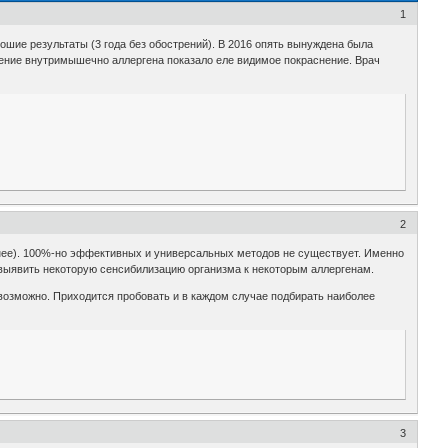
1
рошие результаты (3 года без обострений). В 2016 опять вынуждена была
ение внутримышечно аллергена показало еле видимое покраснение. Врач
2
т нее). 100%-но эффективных и универсальных методов не существует. Именно
выявить некоторую сенсибилизацию организма к некоторым аллергенам.
евозможно. Приходится пробовать и в каждом случае подбирать наиболее
3