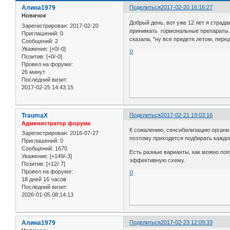
Алина1979
Поделиться
2017-02-20 16:16:27
Новичок
Добрый день, вот уже 12 лет я страда
Зарегистрирован
: 2017-02-20
принимать гормональные препараты. 
Приглашений:
0
сказала, "ну все придете летом, пер
Сообщений:
2
Уважение:
[+0/-0]
0
Позитив:
[+0/-0]
Провел на форуме:
26 минут
Последний визит:
2017-02-25 14:43:15
TraumaX
Поделиться
2017-02-21 19:03:16
Администратор форума
К сожалению, сенсибилизацию органи
Зарегистрирован
: 2016-07-27
поэтому приходится подбирать каждо
Приглашений:
0
Сообщений:
1670
Есть разные варианты, как можно поп
Уважение:
[+149/-3]
эффективную схему.
Позитив:
[+12/-7]
Провел на форуме:
0
18 дней 16 часов
Последний визит:
2026-01-05 08:14:13
Алина1979
Поделиться
2017-02-23 12:09:33