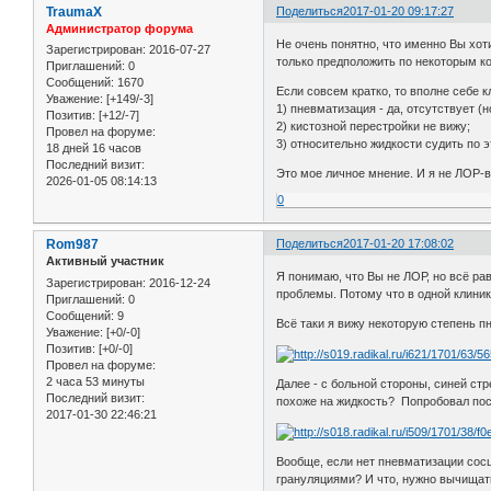
TraumaX
Поделиться
2017-01-20 09:17:27
Администратор форума
Не очень понятно, что именно Вы хот
Зарегистрирован
: 2016-07-27
только предположить по некоторым 
Приглашений:
0
Сообщений:
1670
Если совсем кратко, то вполне себе к
Уважение:
[+149/-3]
1) пневматизация - да, отсутствует (
Позитив:
[+12/-7]
2) кистозной перестройки не вижу;
Провел на форуме:
3) относительно жидкости судить по э
18 дней 16 часов
Последний визит:
Это мое личное мнение. И я не ЛОР-в
2026-01-05 08:14:13
0
Rom987
Поделиться
2017-01-20 17:08:02
Активный участник
Я понимаю, что Вы не ЛОР, но всё ра
Зарегистрирован
: 2016-12-24
проблемы. Потому что в одной клини
Приглашений:
0
Сообщений:
9
Всё таки я вижу некоторую степень п
Уважение:
[+0/-0]
Позитив:
[+0/-0]
Провел на форуме:
2 часа 53 минуты
Далее - с больной стороны, синей ст
Последний визит:
похоже на жидкость? Попробовал посм
2017-01-30 22:46:21
Вообще, если нет пневматизации сосц
грануляциями? И что, нужно вычищать