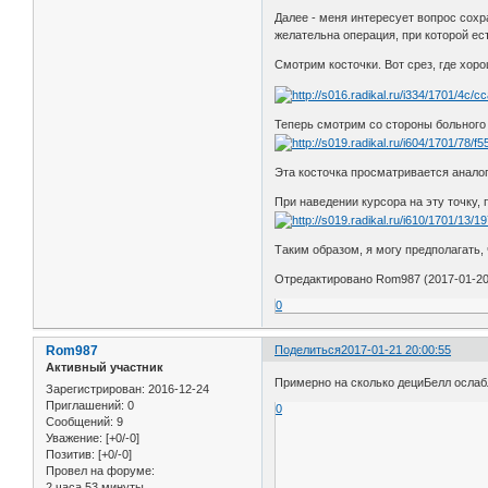
Далее - меня интересует вопрос сохр
желательна операция, при которой ес
Смотрим косточки. Вот срез, где хор
Теперь смотрим со стороны больного 
Эта косточка просматривается аналог
При наведении курсора на эту точку,
Таким образом, я могу предполагать, 
Отредактировано Rom987 (2017-01-20 
0
Rom987
Поделиться
2017-01-21 20:00:55
Активный участник
Примерно на сколько дециБелл ослабл
Зарегистрирован
: 2016-12-24
Приглашений:
0
0
Сообщений:
9
Уважение:
[+0/-0]
Позитив:
[+0/-0]
Провел на форуме:
2 часа 53 минуты