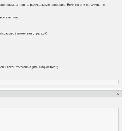
ашно соглашаться на радикальную операцию. Если же они остались, то
ся в аттике.
ий размер ( помечена стрелкой)
жены какой-то тканью (или жидкостью?)
5