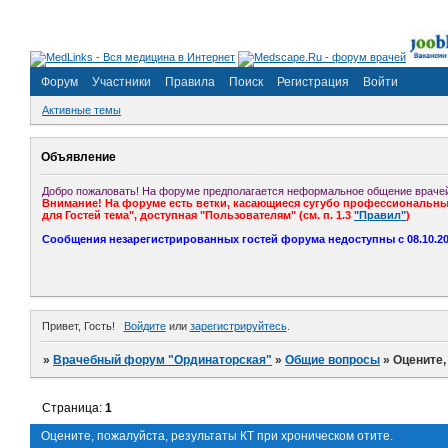
Форум
Участники
Правила
Поиск
Регистрация
Войти
Активные темы
Объявление
Добро пожаловать! На форуме предполагается неформальное общение врачей
Внимание! На форуме есть ветки, касающиеся сугубо профессиональных
для Гостей тема", доступная "Пользователям" (см. п. 1.3
"Правил"
)
Сообщения незарегистрированных гостей форума недоступны с 08.10.201
Привет, Гость!
Войдите
или
зарегистрируйтесь
.
»
Врачебный форум "Ординаторская"
»
Общие вопросы
»
Оцените,
Страница:
1
Оцените, пожалуйста, результаты КТ при хроническом отите.