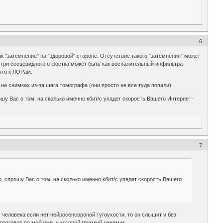
6
 "затемнение" на "здоровой" стороне. Отсутствие такого "затемнения" может
нутри сосцевидного отростка может быть как воспалительный инфильтрат
 это к ЛОРам.
на снимках из-за шага томографа (они просто не все туда попали).
ошу Вас о том, на сколько именно кбит/с упадет скорость Вашего Интернет-
7
о, спрошу Вас о том, на сколько именно кбит/с упадет скорость Вашего
у человека если нет нейросенсороной тугоухости, то он слышит и без
разговор по мобилке, у которой громкий динамик.