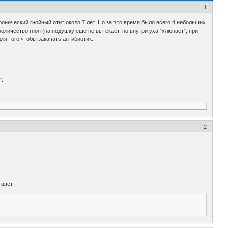
1
онический гнойный отит около 7 лет. Но за это время было всего 4 небольших
личество гноя (на подушку ещё не вытекает, но внутри уха "хлюпает", при
для того чтобы закапать антибиотик.
".
2
цвет.