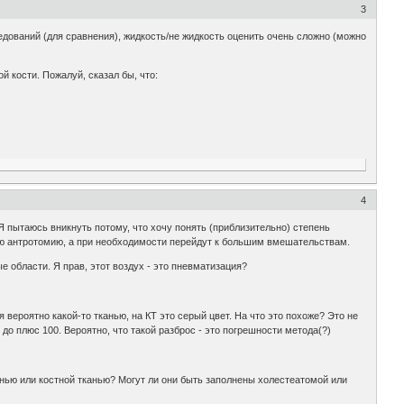
3
едований (для сравнения), жидкость/не жидкость оценить очень сложно (можно
й кости. Пожалуй, сказал бы, что:
4
Я пытаюсь вникнуть потому, что хочу понять (приблизительно) степень
щую антротомию, а при необходимости перейдут к большим вмешательствам.
 области. Я прав, этот воздух - это пневматизация?
вероятно какой-то тканью, на КТ это серый цвет. На что это похоже? Это не
о плюс 100. Вероятно, что такой разброс - это погрешности метода(?)
канью или костной тканью? Могут ли они быть заполнены холестеатомой или