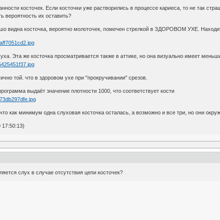
анности косточек. Если косточки уже растворились в процессе кариеса, то не так стр
ть вероятность их оставить?
ошо видна косточка, вероятно молоточек, помечен стрелкой в ЗДОРОВОМ УХЕ. Находит
уха. Эта же косточка просматривается также в аттике, но она визуально имеет меньш
ично той. что в здоровом ухе при "прокручивании" срезов.
 программа выдаёт значение плотности 1000, что соответствует кости
что как минимум одна слуховая косточка осталась, а возможно и все три, но они окру
17:50:13)
яется слух в случае отсутствия цепи косточек?