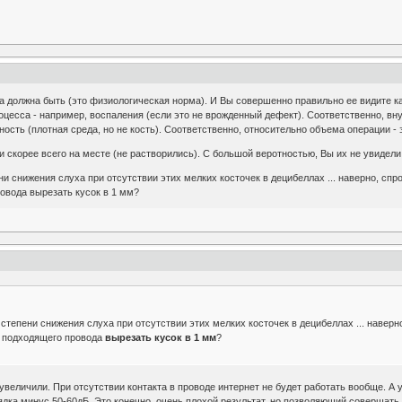
 должна быть (это физиологическая норма). И Вы совершенно правильно ее видите как
оцесса - например, воспаления (если это не врожденный дефект). Соответственно, в
чность (плотная среда, но не кость). Соответственно, относительно объема операции -
 скорее всего на месте (не растворились). С большой веротностью, Вы их не увидели 
и снижения слуха при отсутствии этих мелких косточек в децибеллах ... наверно, спр
овода вырезать кусок в 1 мм?
степени снижения слуха при отсутствии этих мелких косточек в децибеллах ... наверн
з подходящего провода
вырезать кусок в 1 мм
?
увеличили. При отсутствии контакта в проводе интернет не будет работать вообще. А 
ядка минус 50-60дБ. Это конечно, очень плохой результат, но позволяющий совершать 