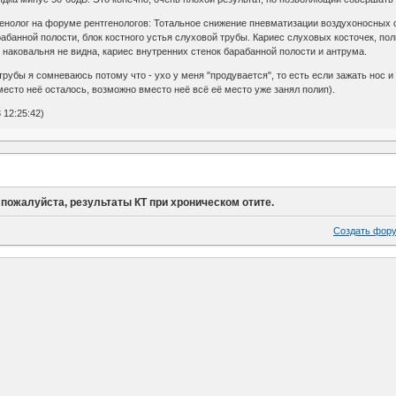
тгенолог на форуме рентгенологов: Тотальное снижение пневматизации воздухоносных 
рабанной полости, блок костного устья слуховой трубы. Кариес слуховых косточек, п
, наковальня не видна, кариес внутренних стенок барабанной полости и антрума.
 трубы я сомневаюсь потому что - ухо у меня "продувается", то есть если зажать нос 
место неё осталось, возможно вместо неё всё её место уже занял полип).
12:25:42)
 пожалуйста, результаты КТ при хроническом отите.
Создать фор