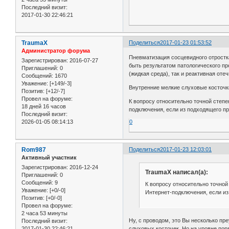
Последний визит:
2017-01-30 22:46:21
TraumaX
Поделиться
2017-01-23 01:53:52
Администратор форума
Пневматизация сосцевидного отростка
Зарегистрирован
: 2016-07-27
быть результатом патологического пр
Приглашений:
0
(жидкая среда), так и реактивная оте
Сообщений:
1670
Уважение:
[+149/-3]
Внутренние мелкие слуховые косточки
Позитив:
[+12/-7]
Провел на форуме:
К вопросу относительно точной степен
18 дней 16 часов
подключения, если из подходящего пр
Последний визит:
2026-01-05 08:14:13
0
Rom987
Поделиться
2017-01-23 12:03:01
Активный участник
Зарегистрирован
: 2016-12-24
TraumaX написал(а):
Приглашений:
0
Сообщений:
9
К вопросу относительно точной 
Уважение:
[+0/-0]
Интернет-подключения, если и
Позитив:
[+0/-0]
Провел на форуме:
2 часа 53 минуты
Ну, с проводом, это Вы несколько пре
Последний визит:
слуховых косточек. Но на уровне пор
2017-01-30 22:46:21