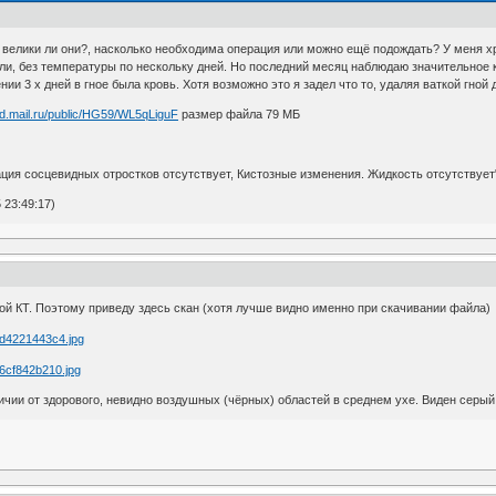
 велики ли они?, насколько необходима операция или можно ещё подождать? У меня хр
ли, без температуры по нескольку дней. Но последний месяц наблюдаю значительное ко
нии 3 х дней в гное была кровь. Хотя возможно это я задел что то, удаляя ваткой гной 
oud.mail.ru/public/HG59/WL5qLiguF
размер файла 79 МБ
ция сосцевидных отростков отсутствует, Кистозные изменения. Жидкость отсутствует
23:49:17)
ой КТ. Поэтому приведу здесь скан (хотя лучше видно именно при скачивании файла)
личии от здорового, невидно воздушных (чёрных) областей в среднем ухе. Виден серый 