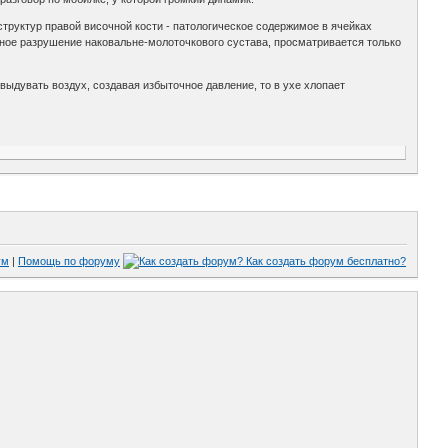
структур правой височной кости - патологическое содержимое в ячейках
олное разрушение наковальне-молоточкового сустава, просматривается только
и выдувать воздух, создавая избыточное давление, то в ухе хлопает
ум
|
Помощь по форуму