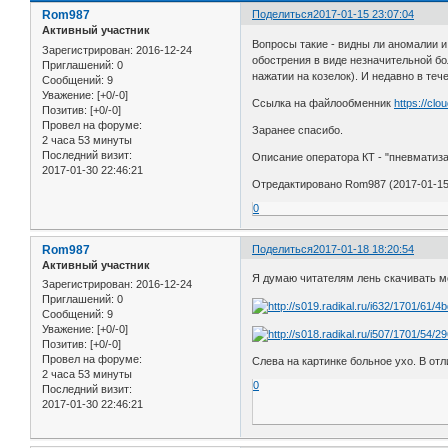
Rom987
Поделиться
2017-01-15 23:07:04
Активный участник
Вопросы такие - видны ли аномалии и
Зарегистрирован
: 2016-12-24
обострения в виде незначительной бо
Приглашений:
0
нажатии на козелок). И недавно в тече
Сообщений:
9
Уважение:
[+0/-0]
Ссылка на файлообменник
https://cl
Позитив:
[+0/-0]
Провел на форуме:
Заранее спасибо.
2 часа 53 минуты
Последний визит:
Описание оператора КТ - "пневматиза
2017-01-30 22:46:21
Отредактировано Rom987 (2017-01-15 
0
Rom987
Поделиться
2017-01-18 18:20:54
Активный участник
Я думаю читателям лень скачивать м
Зарегистрирован
: 2016-12-24
Приглашений:
0
Сообщений:
9
Уважение:
[+0/-0]
Позитив:
[+0/-0]
Провел на форуме:
Слева на картинке больное ухо. В от
2 часа 53 минуты
0
Последний визит:
2017-01-30 22:46:21