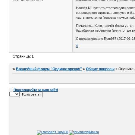
Насчёт КТ, вот что ответил один рен
сосцевидного отростка, антруме и ба
часть молоточка (головка и рукоятка)
Печально... Хотя, насчёт блока устья
барабанная перепонка (или что там в
Отредактировано Rom987 (2017-01-23 
0
Страница:
1
»
Врачебный форум "Ординаторская"
»
Общие вопросы
»
Оцените,
Проголосуйте за наш сайт!