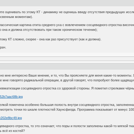
ите оценивать по этому КТ - динамику не оценишь ввиду отсутствия предыдущих иссл
косвенным моментам).
лассическая картина отита среднего уха с вовлечением сосцевидного отростка височно
но она и должна отсутствовать при таком хроническом течении);
тому КТ сложно, скорее - она как раз присутствует (как и должна).
рач.
вно мне интересно Ваше мнение, и то, что Вы проясняете для меня какие-то моменты. 
ке мне говорято радикальной операции, в другой говорят, что попробуют более щадя
невматизации сосцевидного отростка со здоровой стороны. Я пометил стрелками чёрные
релкой помечена особенно большая полость внутри сосцевидного отростка, заполненная 
отреть точки по шкале плотностей Хаунсфилда. Программа показывает от минус 100 д
евидного отростка, то это означает, что поры и полости заполнены какой-то мягкой т
 всё из костей?