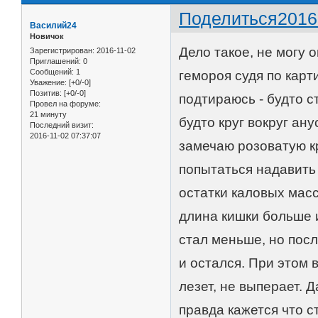
Поделиться
2016
Василий24
Новичок
Дело такое, не могу 
Зарегистрирован
: 2016-11-02
Приглашений:
0
Сообщений:
1
гемороя судя по карт
Уважение:
[+0/-0]
Позитив:
[+0/-0]
подтираюсь - будто с
Провел на форуме:
21 минуту
будто круг вокруг ан
Последний визит:
2016-11-02 07:37:07
замечаю розоватую кр
попытаться надавить 
остатки каловых масс
длина кишки больше и
стал меньше, но посл
и остался. При этом в
лезет, не выперает. Д
правда кажется что с