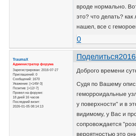
вроде нормально. Вот
это? что делать? как
нашел, все с геморо
0
Поделиться
2016
TraumaX
Администратор форума
Доброго времени сут
Зарегистрирован
: 2016-07-27
Приглашений:
0
Сообщений:
1670
Судя по Вашему опис
Уважение:
[+149/-3]
Позитив:
[+12/-7]
Провел на форуме:
геморроидальные узл
18 дней 16 часов
Последний визит:
у поверхности" и в эт
2026-01-05 08:14:13
видимому, у Вас и пр
сопровождается "розо
вероятностью это они