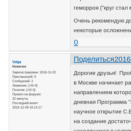
геморроя ("круг стал
Очень рекомендую до
некоторые осложнен
0
Поделиться
2016
Volga
Новичок
Дорогие друзья! Про
Зарегистрирован
: 2016-11-02
Приглашений:
0
Сообщений:
2
в Москве начинает р
Уважение:
[+0/-0]
Позитив:
[+0/-0]
направлением которо
Провел на форуме:
32 минуты
дневная Программа "
Последний визит:
2016-12-09 16:14:17
научное открытие C.
на создание достато
находящихся в услов