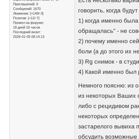
Есть несколько вариа
Приглашений:
0
Сообщений:
1670
говорить, когда будут
Уважение:
[+149/-3]
Позитив:
[+12/-7]
1) когда именно была
Провел на форуме:
18 дней 16 часов
обращалась" - не сов
Последний визит:
2026-01-05 08:14:13
2) почему именно сей
боли (а до этого их 
3) Rg снимок - в студ
4) Какой именно был
Немного поясню: из 
из некоторых Ваших 
либо с рецидивом ра
некоторых определен
застарелого вывиха 
обсудить возможные