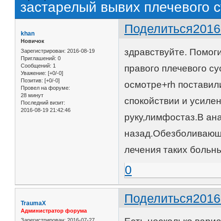
застарелый вывих плечевого с
Поделиться
2016
khan
Новичок
здравствуйте. Помог
Зарегистрирован
: 2016-08-19
Приглашений:
0
Сообщений:
1
правого плечевого с
Уважение:
[+0/-0]
Позитив:
[+0/-0]
осмотре+rh поставил
Провел на форуме:
28 минут
спокойствии и усиле
Последний визит:
2016-08-19 21:42:46
руку,лимфостаз.В ан
назад.Обезболивающ
лечения таких больн
0
Поделиться
2016
TraumaX
Администратор форума
Зарегистрирован
: 2016-07-27