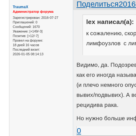
Поделиться
2016
TraumaX
Администратор форума
Зарегистрирован
: 2016-07-27
lex написал(а):
Приглашений:
0
Сообщений:
1670
Уважение:
[+149/-3]
к сожалению, ско
Позитив:
[+12/-7]
Провел на форуме:
лимфоузлов с ли
18 дней 16 часов
Последний визит:
2026-01-05 08:14:13
Видимо, да. Подозрев
как его иногда назы
(и плечо немного опу
вывих/подвывих). А в
рецидива рака.
Но нужно больше инф
0