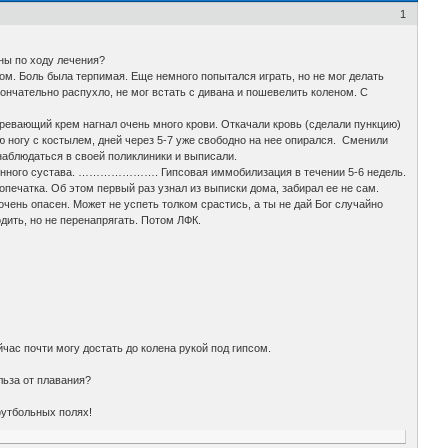
1
ны по ходу лечения?
ном. Боль была терпимая. Еще немного попытался играть, но не мог делать
ончательно распухло, не мог встать с дивана и пошевелить коленом. С
ревающий крем нагнал очень много крови. Откачали кровь (сделали пункцию)
ую ногу с костылем, дней через 5-7 уже свободно на нее опирался. Сменили
наблюдаться в своей поликлиники и выписали.
оленного сустава. …………………. Гипсовая иммобилизация в течении 5-6 недель.
атка. Об этом первый раз узнал из выписки дома, забирал ее не сам.
очень опасен. Может не успеть толком срастись, а ты не дай Бог случайно
одить, но не перенапрягать. Потом ЛФК.
йчас почти могу достать до колена рукой под гипсом.
льза от плавания?
футбольных полях!