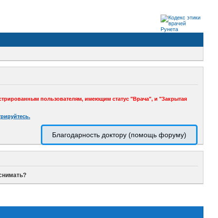
стрированным пользователям, имеющим статус "Врача", и "Закрытая
трируйтесь.
Благодарность доктору (помощь форуму)
 снимать?