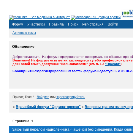
Форум
Участники
Правила
Поиск
Регистрация
Войти
Активные темы
Объявление
Добро пожаловать! На форуме предполагается неформальное общение врачей
Внимание! На форуме есть ветки, касающиеся сугубо профессиональных
для Гостей тема", доступная "Пользователям" (см. п. 1.3
"Правил"
)
Сообщения незарегистрированных гостей форума недоступны с 08.10.201
Привет, Гость!
Войдите
или
зарегистрируйтесь
.
»
Врачебный форум "Ординаторская"
»
Вопросы травматологу-ор
Страница:
1
Закрытый перелом надколенника (чашечки) без смещения. Когда сним