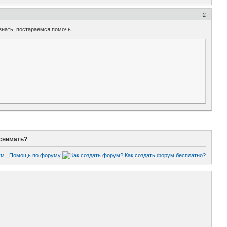
2
 знать, постараемся помочь.
 снимать?
ум
|
Помощь по форуму