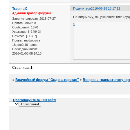
TraumaX
Поделиться
2016-07-28 18:17:12
Администратор форума
По-видимому, Вы уже сняли гипс (суд
Зарегистрирован
: 2016-07-27
Приглашений:
0
0
Сообщений:
1670
Уважение:
[+149/-3]
Позитив:
[+12/-7]
Провел на форуме:
18 дней 16 часов
Последний визит:
2026-01-05 08:14:13
Страница:
1
»
Врачебный форум "Ординаторская"
»
Вопросы травматологу-ор
Проголосуйте за наш сайт!