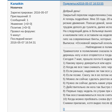
Kanatkin
Поделиться
2016-05-07 16:53:55
Новичок
Добрый день!
Зарегистрирован
: 2016-05-07
Закрытый перелом надколенника (чаше
Приглашений:
0
А теперь подробнее. Мне 33 года. 28
Сообщений:
1
резкие движения. Поехал домой, заче
Уважение:
[+0/-0]
трудом дополз до туалета, далее исп
Позитив:
[+0/-0]
На следующий день в больнице вынес
Провел на форуме:
5 минут
и наложили гипс и оставили на недел
Последний визит:
гипс на современные бинты, которые 
2016-05-07 16:54:31
Выписка: «Основной закрытый оскол
…………………….Наблюдение в поликлинике 
Травматолог в поликлинике сказала ги
дернишь ногу и все оторвется и тогда
Сегодня 7 мая, прошло почти 6 недел
1) Какому врачу довериться или идти
2) Когда же все таки снимать гипс чер
3) Если раньше, надежно ли там все 
4) Если позже. Смогу ли я ее потом 
5) Можно ли сейчас сделать рентген и
6) Нужно ли сейчас делать какие упр
7) Действительно ли нога так быстро 
8) Первые пару недель по утрам при 
9) Как восстанавливаться после снят
10) Когда можно пробовать снова фу
Снимки прилагаю, хотя видно после 
0