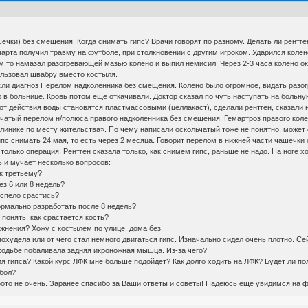
чки) без смещения. Когда снимать гипс? Врачи говорят по разному. Делать ли рентге
 марта получил травму на футболе, при столкновении с другим игроком. Ударился коле
м то намазал разогревающей мазью колено и выпил немисил. Через 2-3 часа колено ок
ользовал швабру вместо костыля.
ли диагноз Перелом надколенника без смещения. Колено было огромное, видать разог
ю в больнице. Кровь потом еще откачивали. Доктор сказал по чуть наступать на больн
от действия воды становятся пластмассовыми (целлакаст), сделали рентген, сказали 
ьчатый перелом н/полюса правого надколенника без смещения. Гемартроз правого к
по месту жительства». По чему написали оскольчатый тоже не понятно, может опеч
пс снимать 24 мая, то есть через 2 месяца. Говорит перелом в нижней части чашечки 
 только операция. Рентген сказала только, как снимем гипс, раньше не надо. На ноге х
ь и мучает несколько вопросов:
 к третьему?
ез 6 или 8 недель?
успело срастись?
нормально разработать после 8 недель?
 понять, как срастается кость?
ажнения? Хожу с костылем по улице, дома без.
похудела или от чего стал немного двигаться гипс. Изначально сидел очень плотно. Се
ходьбе побаливала задняя икроножная мышца. Из-за чего?
ия гипса? Какой курс ЛФК мне больше подойдет? Как долго ходить на ЛФК? Будет ли по
тбол?
фото не очень. Заранее спасибо за Ваши ответы и советы! Надеюсь еще увидимся на 