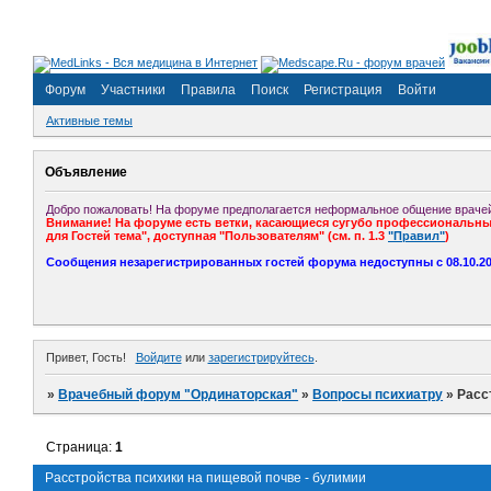
Форум
Участники
Правила
Поиск
Регистрация
Войти
Активные темы
Объявление
Добро пожаловать! На форуме предполагается неформальное общение врачей
Внимание! На форуме есть ветки, касающиеся сугубо профессиональных
для Гостей тема", доступная "Пользователям" (см. п. 1.3
"Правил"
)
Сообщения незарегистрированных гостей форума недоступны с 08.10.201
Привет, Гость!
Войдите
или
зарегистрируйтесь
.
»
Врачебный форум "Ординаторская"
»
Вопросы психиатру
»
Расс
Страница:
1
Расстройства психики на пищевой почве - булимии