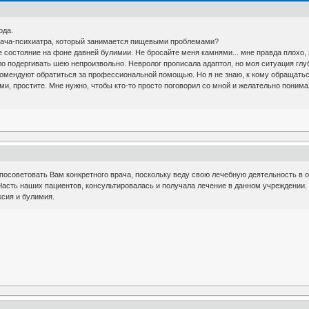
ода.
рача-психиатра, который занимается пищевыми проблемами?
 состояние на фоне давней булимии. Не бросайте меня камнями... мне правда плохо,
ло подергивать шею непроизвольно. Невролог прописала адаптол, но моя ситуация глуб
комендуют обратиться за профессиональной помощью. Но я не знаю, к кому обращатьс
и, простите. Мне нужно, чтобы кто-то просто поговорил со мной и желательно понима
 посоветовать Вам конкретного врача, поскольку веду свою лечебную деятельность в о
Часть наших пациентов, консультировалась и получала лечение в данном учреждении.
ксия и булимия.