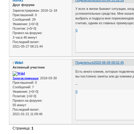
поля1
Друг форума
У всех в жизни бывают ситуации, ког
Зарегистрирован
: 2018-11-18
успокоительные средства. Мне казалос
Приглашений:
0
выбрать и подруга мне порекомендова
Сообщений:
29
считаю, одним из главных преимущест
Уважение:
[+0/-0]
Позитив:
[+0/-0]
0
Провел на форуме:
3 часа 46 минут
Последний визит:
2021-05-27 08:21:44
:
Wdel
Поделиться
2020-06-09 08:02:45
Активный участник
Есть много клиник, которые подключ
вы постоянно заняты или до клиники д
Зарегистрирован
: 2018-03-30
Приглашений:
0
--
Сообщений:
7
Уважение:
[+0/-0]
0
Позитив:
[+0/-0]
Провел на форуме:
55 минут
Последний визит:
2021-01-21 11:09:46
Страница:
1