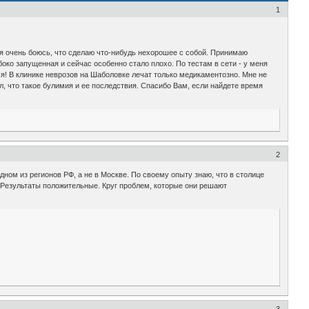
1
 я очень боюсь, что сделаю что-нибудь нехорошее с собой. Принимаю
око запущенная и сейчас особенно стало плохо. По тестам в сети - у меня
я! В клинике неврозов на Шаболовке лечат только медикаментозно. Мне не
л, что такое булимия и ее последствия. Спасибо Вам, если найдете время
2
дном из регионов РФ, а не в Москве. По своему опыту знаю, что в столице
 Результаты положительные. Круг проблем, которые они решают
3