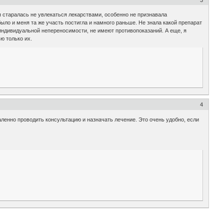
 я старалась не увлекаться лекарствами, особенно не признавала
было и меня та же участь постигла и намного раньше. Не знала какой препарат
индивидуальной непереносимости, не имеют противопоказаний. А еще, я
ю только их.
4
аленно проводить консультацию и назначать лечение. Это очень удобно, если