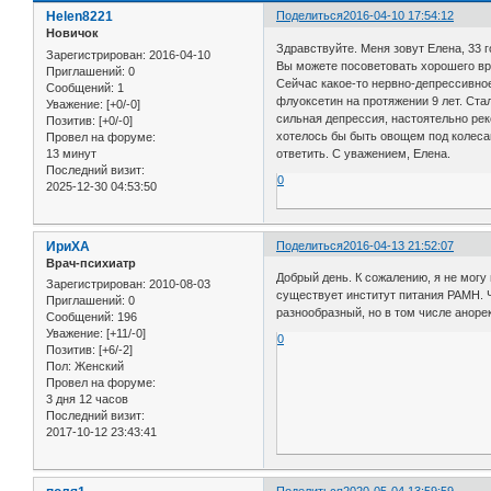
Helen8221
Поделиться
2016-04-10 17:54:12
Новичок
Здравствуйте. Меня зовут Елена, 33 г
Зарегистрирован
: 2016-04-10
Вы можете посоветовать хорошего в
Приглашений:
0
Сейчас какое-то нервно-депрессивное
Сообщений:
1
флуоксетин на протяжении 9 лет. Ста
Уважение:
[+0/-0]
сильная депрессия, настоятельно ре
Позитив:
[+0/-0]
хотелось бы быть овощем под колесам
Провел на форуме:
13 минут
ответить. С уважением, Елена.
Последний визит:
0
2025-12-30 04:53:50
ИриХА
Поделиться
2016-04-13 21:52:07
Врач-психиатр
Добрый день. К сожалению, я не могу
Зарегистрирован
: 2010-08-03
существует институт питания РАМН. 
Приглашений:
0
разнообразный, но в том числе аноре
Сообщений:
196
Уважение:
[+11/-0]
0
Позитив:
[+6/-2]
Пол:
Женский
Провел на форуме:
3 дня 12 часов
Последний визит:
2017-10-12 23:43:41
Поделиться
2020-05-04 13:59:59