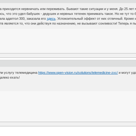
да приходится нервничать или переживать. Бывают такие ситуации и у меня. До 25 лет
ь, что это удел бабушек - дедушек и нервных тетенек принимать такое. Но не тут то 
ла адаптол 300, заказала его
здесь
. Успокоительный эффект от них отличный. Кроме 
в является то, что они действуя по назначению, не вызывают сонливости! Теперь я пь
или услугу телемедицина
https://www.open-vision.ru/solutions/telemedicine-zxc/
и могут уд
алеко ехать!