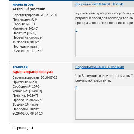
ирина игорь
Поделиться
2016-04-01 16:28:41
Активный участник
здравствуйте доктор.моему ребенку в
Зарегистрирован
: 2012-12-01
регулярно посещали ортопеда.все был
Приглашений:
0
препарата после перенесенного перио
Сообщений:
11
Уважение:
[+0/-0]
0
Позитив:
[+1/-0]
Провел на форуме:
10 часов 8 минут
Последний визит:
2020-01-04 11:21:29
TraumaX
Поделиться
2016-08-02 05:04:48
Администратор форума
Что Вы имеете ввиду под термином "г
Зарегистрирован
: 2016-07-27
регулируют ферменты.
Приглашений:
0
Сообщений:
1670
0
Уважение:
[+149/-3]
Позитив:
[+12/-7]
Провел на форуме:
18 дней 16 часов
Последний визит:
2026-01-05 08:14:13
Страница:
1