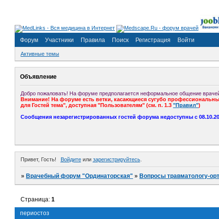
Форум
Участники
Правила
Поиск
Регистрация
Войти
Активные темы
Объявление
Добро пожаловать! На форуме предполагается неформальное общение врачей
Внимание! На форуме есть ветки, касающиеся сугубо профессиональных
для Гостей тема", доступная "Пользователям" (см. п. 1.3
"Правил"
)
Сообщения незарегистрированных гостей форума недоступны с 08.10.201
Привет, Гость!
Войдите
или
зарегистрируйтесь
.
»
Врачебный форум "Ординаторская"
»
Вопросы травматологу-ор
Страница:
1
периостоз