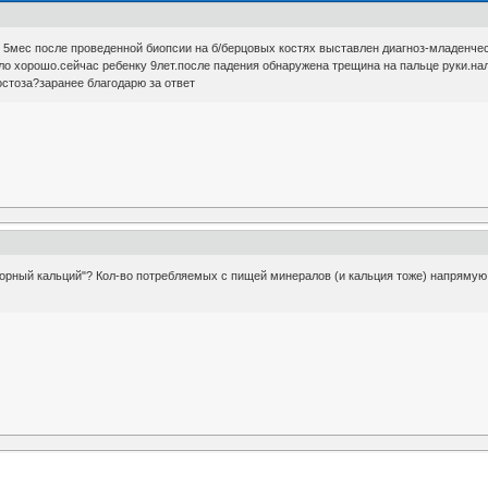
 5мес после проведенной биопсии на б/берцовых костях выставлен диагноз-младенчес
о хорошо.сейчас ребенку 9лет.после падения обнаружена трещина на пальце руки.нал
стоза?заранее благодарю за ответ
орный кальций"? Кол-во потребляемых с пищей минералов (и кальция тоже) напрямую 