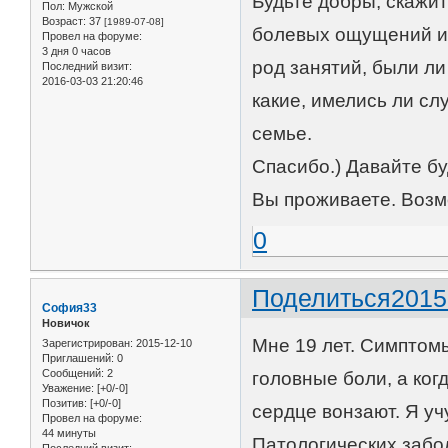
Будьте добры, скажит
Пол:
Мужской
Возраст:
37
[1989-07-08]
болевых ощущений ил
Провел на форуме:
3 дня 0 часов
род занятий, были л
Последний визит:
2016-03-03 21:20:46
какие, имелись ли сл
семье.
Спасибо.) Давайте бу
Вы проживаете. Возм
0
Поделиться
2015
София33
Новичок
Мне 19 лет. Симптом
Зарегистрирован
: 2015-12-10
Приглашений:
0
Сообщений:
2
головные боли, а ког
Уважение:
[+0/-0]
Позитив:
[+0/-0]
сердце вонзают. Я уч
Провел на форуме:
44 минуты
Патологических забо
Последний визит: