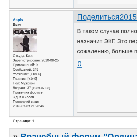
Поделиться
2015
Aspis
Врач
В таком случае полн
назначит ЭКГ. Это пе
сожалению, больше п
Откуда:
Киев
Зарегистрирован
: 2010-08-25
0
Приглашений:
0
Сообщений:
245
Уважение:
[+18/-6]
Позитив:
[+1/-0]
Пол:
Мужской
Возраст:
37
[1989-07-08]
Провел на форуме:
3 дня 0 часов
Последний визит:
2016-03-03 21:20:46
Страница:
1
»
Врачебный форум "Ордина