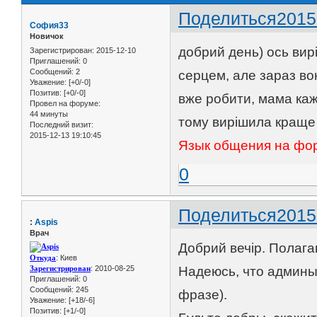
Поделиться
2015
София33
Новичок
добрий день) ось вир
Зарегистрирован
: 2015-12-10
Приглашений:
0
Сообщений:
2
серцем, але зараз во
Уважение:
[+0/-0]
Позитив:
[+0/-0]
вже робити, мама каже
Провел на форуме:
44 минуты
тому вирішила краще 
Последний визит:
2015-12-13 19:10:45
Язык общения на фор
0
Поделиться
2015
:
Aspis
Врач
Добрий вечір. Полага
Откуда
: Киев
Зарегистрирован
: 2010-08-25
Надеюсь, что админы
Приглашений:
0
Сообщений:
245
фразе).
Уважение:
[+18/-6]
Позитив:
[+1/-0]