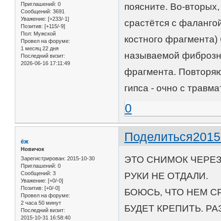
Приглашений:
0
поясните. Во-вторых
Сообщений:
3691
Уважение:
[+233/-1]
срастётся с фалангой
Позитив:
[+115/-9]
Пол:
Мужской
костного фрагмента) 
Провел на форуме:
1 месяц 22 дня
называемой фиброзно
Последний визит:
2026-06-16 17:11:49
фрагмента. Повторяю 
гипса - очно с травм
0
Поделиться
2015
ёж
Новичок
ЭТО СНИМОК ЧЕРЕЗ
Зарегистрирован
: 2015-10-30
Приглашений:
0
Сообщений:
3
РУКИ НЕ ОТДАЛИ.
Уважение:
[+0/-0]
Позитив:
[+0/-0]
БОЮСЬ, ЧТО НЕМ С
Провел на форуме:
2 часа 50 минут
БУДЕТ КРЕПИТЬ. Р
Последний визит:
2015-10-31 16:58:40