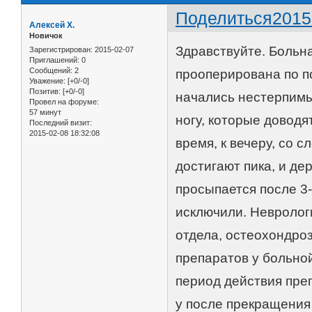
Поделиться
2015
Алексей Х.
Новичок
Здравствуйте. Больна
Зарегистрирован
: 2015-02-07
Приглашений:
0
Сообщений:
2
прооперирована по по
Уважение:
[+0/-0]
Позитив:
[+0/-0]
начались нестерпимы
Провел на форуме:
57 минут
ногу, которые доводя
Последний визит:
2015-02-08 18:32:08
время, к вечеру, со с
достигают пика, и де
просыпается после 3-
исключили. Невролог
отдела, остеохондро
препаратов у больно
период действия пре
у после прекращения 