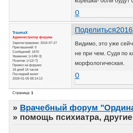
корешка- боли будут
0
Поделиться
2016
TraumaX
Администратор форума
Видимо, это уже сейча
Зарегистрирован
: 2016-07-27
Приглашений:
0
Сообщений:
1670
не при чем. Судя по 
Уважение:
[+149/-3]
Позитив:
[+12/-7]
морфологическая.
Провел на форуме:
18 дней 16 часов
0
Последний визит:
2026-01-05 08:14:13
Страница:
1
»
Врачебный форум "Ордина
»
помощь психиатра, другие