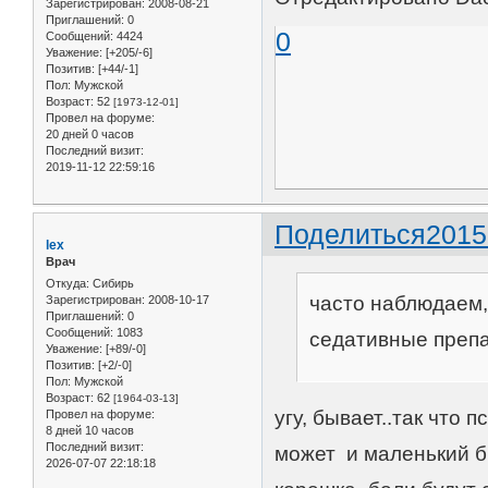
Зарегистрирован
: 2008-08-21
Приглашений:
0
0
Сообщений:
4424
Уважение:
[+205/-6]
Позитив:
[+44/-1]
Пол:
Мужской
Возраст:
52
[1973-12-01]
Провел на форуме:
20 дней 0 часов
Последний визит:
2019-11-12 22:59:16
Поделиться
2015
lex
Врач
Откуда:
Сибирь
часто наблюдаем,
Зарегистрирован
: 2008-10-17
Приглашений:
0
Сообщений:
1083
седативные преп
Уважение:
[+89/-0]
Позитив:
[+2/-0]
Пол:
Мужской
Возраст:
62
[1964-03-13]
угу, бывает..так что
Провел на форуме:
8 дней 10 часов
Последний визит:
может и маленький б
2026-07-07 22:18:18