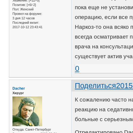
Уважение:
[+11/-0]
Позитив:
[+6/-2]
пока еще не установи
Пол:
Женский
Провел на форуме:
операцию, если все п
3 дня 12 часов
Последний визит:
Наркоз-то она всяко
2017-10-12 23:43:41
всегда осматривает 
врача на консультаци
существует актив уча
0
Поделиться
2015
Dacher
Хирург
К сожалению часто н
реакцию на седативны
больные с серьезны
Откуда:
Санкт-Петербург
Отредактировано Dach