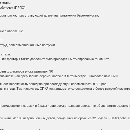
 матки.
оболочек (ПРПО).
оров риска, присутствующий до или на протяжении беременности.
ожее население.
т.
 труд, психоэмоциональные нагрузки.
а тела.
а. Эти факторы также дополнительно приводят к метилированию генов, что
овных факторов риска развития ПР.
анамнезе или прерывание беременности в 3-м триместре – наиболее важный и
ышает вероятность рецидива при последующей беременности в 3-5 раз.
мы матери. Так, например, СПКЯ или эндометриоз сопряжены с более высокой частот
преждевременно, сами в 2 раза чаще рожают раньше срока, что объясняется возмож
нными. Из 100 недоношенных детей, рожденных на сроке 23-32 недели – 60-63 ребенк