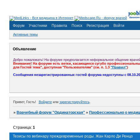
Форум
Участники
Правила
Поиск
Регистрация
Войти
Активные темы
Объявление
Добро пожаловать! На форуме предполагается неформальное общение врачей
Внимание! На форуме есть ветки, касающиеся сугубо профессиональных
для Гостей тема", доступная "Пользователям" (см. п. 1.3
"Правил"
)
Сообщения незарегистрированных гостей форума недоступны с 08.10.201
Привет, Гость!
Войдите
или
зарегистрируйтесь
.
»
Врачебный форум "Ординаторская"
»
Профессионально о медиц
Страница:
1
Тезисы по вебинару преждевременные роды. Жан Карло Ди Ренцо