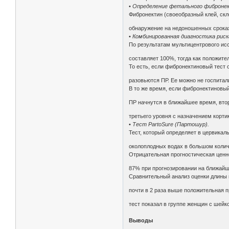
•
Определение фетального фиброне
Фибронектин (своеобразный клей, ск
обнаружение на недоношенных срока
•
Комбинированная диагностика рис
По результатам мультицентрового ис
составляет 100%, тогда как положите
То есть, если фибронектиновый тест
разовьются ПР. Ее можно не госпитал
В то же время, если фибронектиновый
ПР начнутся в ближайшее время, втор
третьего уровня с назначением корти
•
Тест PartoSure (Партошур).
Тест, который определяет в цервикал
околоплодных водах в большом колич
Отрицательная прогностическая ценно
87% при прогнозировании на ближайш
Сравнительный анализ оценки длины ш
почти в 2 раза выше положительная
тест показал в группе женщин с шейко
Выводы