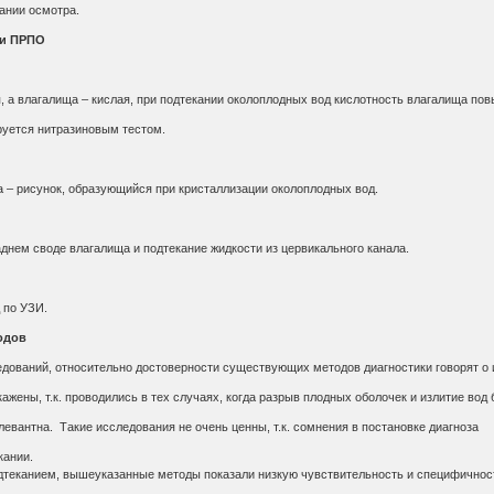
вании осмотра.
ки ПРПО
, а влагалища – кислая, при подтекании околоплодных вод кислотность влагалища по
руется нитразиновым тестом.
 – рисунок, образующийся при кристаллизации околоплодных вод.
днем своде влагалища и подтекание жидкости из цервикального канала.
 по УЗИ.
одов
едований, относительно достоверности существующих методов диагностики говорят о 
ажены, т.к. проводились в тех случаях, когда разрыв плодных оболочек и излитие вод
левантна. Такие исследования не очень ценны, т.к. сомнения в постановке диагноза
кании.
теканием, вышеуказанные методы показали низкую чувствительность и специфичнос