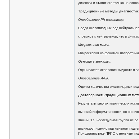
диагноза и ставят его только на осно
Традиционные методы диагности
Определение РН влагалища.
Среда околоплодных вод нейтральная
стремясь к нейтральной, что и фикси
Микроскопия мазка.
Микроскопия на феномен папоротника
Осмотр в зеркалах.
Оценивается скопление жидкости в за
Определение ИАЖ.
Оценка количества околоплодных вод
Достоверность традиционных мет
Результаты многих клинических иссл
высокой информативности, но они иск
явным, т.е. исследуемая группа не ре
возникают именно при неявном подте
При диагностике ПРПО с неявным под