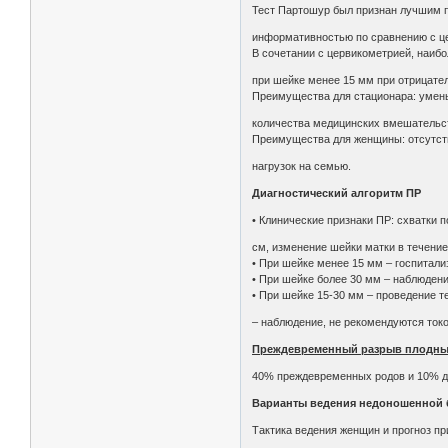
Тест Партошур был признан лучшим п
информативностью по сравнению с ц
В сочетании с цервикометрией, наибо
при шейке менее 15 мм при отрицате
Преимущества для стационара: умень
количества медицинских вмешательст
Преимущества для женщины: отсутств
нагрузок на семью.
Диагностический алгоритм ПР
• Клинические признаки ПР: схватки п
см, изменение шейки матки в течение
• При шейке менее 15 мм – госпитали
• При шейке более 30 мм – наблюдени
• При шейке 15-30 мм – проведение т
– наблюдение, не рекомендуются токо
Преждевременный разрыв плодны
40% преждевременных родов и 10% д
Варианты ведения недоношенной 
Тактика ведения женщин и прогноз п