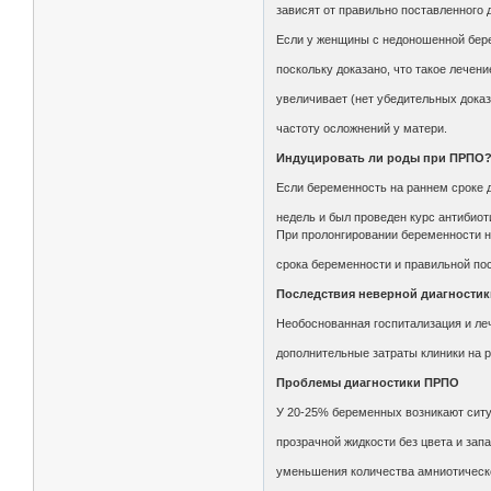
зависят от правильно поставленного 
Если у женщины с недоношенной бере
поскольку доказано, что такое лечен
увеличивает (нет убедительных дока
частоту осложнений у матери.
Индуцировать ли роды при ПРПО
Если беременность на раннем сроке д
недель и был проведен курс антибиот
При пролонгировании беременности н
срока беременности и правильной пос
Последствия неверной диагностик
Необоснованная госпитализация и леч
дополнительные затраты клиники на 
Проблемы диагностики ПРПО
У 20-25% беременных возникают сит
прозрачной жидкости без цвета и зап
уменьшения количества амниотическо