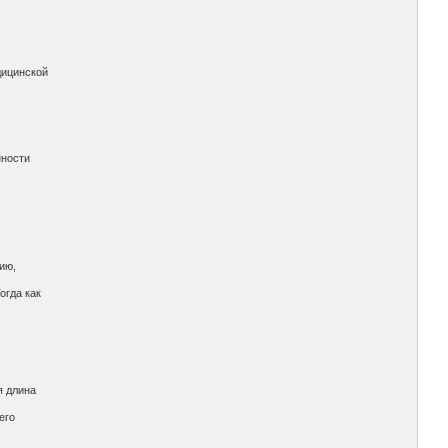
дицинской
нности
ию,
огда как
я длина
его