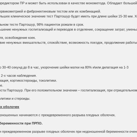
редиктором ПР и может быть использован в качестве монометода. Обладает больше
ервикометрией и фибронектиновым тестом или их комбинацией.
льшее клиническое значение тест Партошур будет иметь при длине шейки 15-30 мм. Х
льном тесте Партошур, 98% пациенток рожали в срок.
шение ненужных госпитализаций и переводов в отделение, сокращение затрат, умен
в, освобождение коек.
ие ненужных вмешательств, спокойствие, возможность поездок, продолжение работ
о 30-40 секунд до 8 в час, укорочение шейки матки на 80% и\или дилатация на 1-3
 2-х часов наблюдения.
зация, кортикостероиды, токолитики.
е.
еста Партошур. При его положительном значении – госпитализация, при отрицательно
литики и стероиды.
х оболочек
оношенных начинаются с преждевременного разрыва плодных оболочек.
беременности при ПРПО.
ри преждевременном разрыве плодных оболочек при недоношенной беременности очен