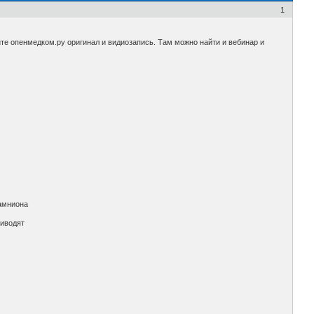
1
айте опенмедком.ру оригинал и видиозапись. Там можно найти и вебинар и
 амниона
риводят