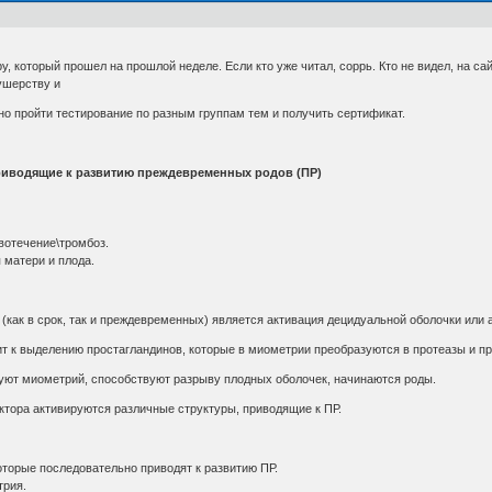
у, который прошел на прошлой неделе. Если кто уже читал, соррь. Кто не видел, на с
ушерству и
но пройти тестирование по разным группам тем и получить сертификат.
риводящие к развитию преждевременных родов (ПР)
вотечение\тромбоз.
 матери и плода.
как в срок, так и преждевременных) является активация децидуальной оболочки или
ит к выделению простагландинов, которые в миометрии преобразуются в протеазы и п
руют миометрий, способствуют разрыву плодных оболочек, начинаются роды.
ктора активируются различные структуры, приводящие к ПР.
оторые последовательно приводят к развитию ПР.
трия.