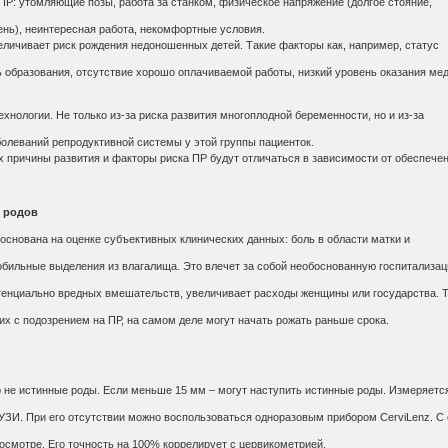
 ПР: утомляющие позы, работа за станком, физическое напряжение (долгое стояние,
ень), неинтересная работа, некомфортные условия.
величивает риск рождения недоношенных детей. Такие факторы как, например, статус
 образования, отсутствие хорошо оплачиваемой работы, низкий уровень оказания ме
хнологии. Не только из-за риска развития многоплодной беременности, но и из-за
болеваний репродуктивной системы у этой группы пациенток.
х причины развития и факторы риска ПР будут отличаться в зависимости от обеспече
 родов
основана на оценке субъективных клинических данных: боль в области матки и
обильные выделения из влагалища. Это влечет за собой необоснованную госпитализац
тенциально вредных вмешательств, увеличивает расходы женщины или государства. Т
х с подозрением на ПР, на самом деле могут начать рожать раньше срока.
о не истинные роды. Если меньше 15 мм – могут наступить истинные роды. Измеряетс
УЗИ. При его отсутствии можно воспользоваться одноразовым прибором CerviLenz. С 
смотре. Его точность на 100% коррелирует с цервикометрией.