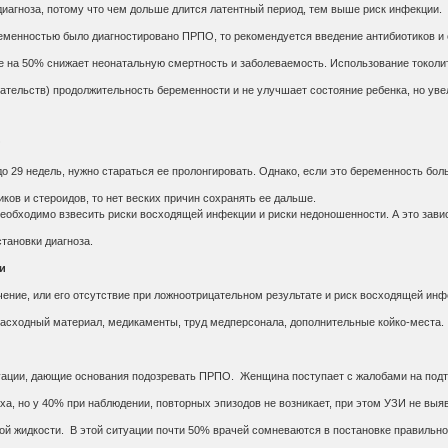
диагноза, потому что чем дольше длится латентный период, тем выше риск инфекции.
менностью было диагностировано ПРПО, то рекомендуется введение антибиотиков и 
ие на 50% снижает неонатальную смертность и заболеваемость. Использование токоли
зательств) продолжительность беременности и не улучшает состояние ребенка, но ув
?
о 29 недель, нужно стараться ее пролонгировать. Однако, если это беременность бол
иков и стероидов, то нет веских причин сохранять ее дальше.
еобходимо взвесить риски восходящей инфекции и риски недоношенности. А это завис
тановки диагноза.
и
ение, или его отсутствие при ложноотрицательном результате и риск восходящей инф
расходный материал, медикаменты, труд медперсонала, дополнительные койко-места.
уации, дающие основания подозревать ПРПО. Женщина поступает с жалобами на под
аха, но у 40% при наблюдении, повторных эпизодов не возникает, при этом УЗИ не выя
й жидкости. В этой ситуации почти 50% врачей сомневаются в постановке правильно