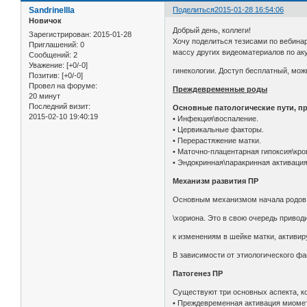
Sandrinellla
Поделиться
2015-01-28 16:54:06
Новичок
Добрый день, коллеги!
Зарегистрирован
: 2015-01-28
Хочу поделиться тезисами по вебинар
Приглашений:
0
массу других видеоматериалов по ак
Сообщений:
2
Уважение:
[+0/-0]
гинекологии. Доступ бесплатный, мож
Позитив:
[+0/-0]
Провел на форуме:
Преждевременные роды
20 минут
Последний визит:
Основные патологические пути, п
2015-02-10 19:40:19
• Инфекция\воспаление.
• Цервикальные факторы.
• Перерастяжение матки.
• Маточно-плацентарная гипоксия\кро
• Эндокринная\паракринная активация
Механизм развития ПР
Основным механизмом начала родов (
\хориона. Это в свою очередь привод
к изменениям в шейке матки, активи
В зависимости от этиологического фа
Патогенез ПР
Существуют три основных аспекта, к
• Преждевременная активация миоме