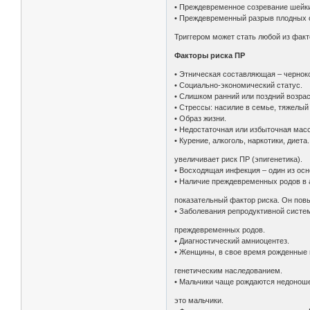
• Преждевременное созревание шейки
• Преждевременный разрыв плодных 
Триггером может стать любой из факт
Факторы риска ПР
• Этническая составляющая – чернок
• Социально-экономический статус.
• Слишком ранний или поздний возрас
• Стрессы: насилие в семье, тяжелый
• Образ жизни.
• Недостаточная или избыточная масс
• Курение, алкоголь, наркотики, диет
увеличивает риск ПР (эпигенетика).
• Восходящая инфекция – один из осн
• Наличие преждевременных родов в 
показательный фактор риска. Он пов
• Заболевания репродуктивной систе
преждевременных родов.
• Диагностический амниоцентез.
• Женщины, в свое время рожденные 
генетическим наследованием.
• Мальчики чаще рождаются недоноше
это мальчики.