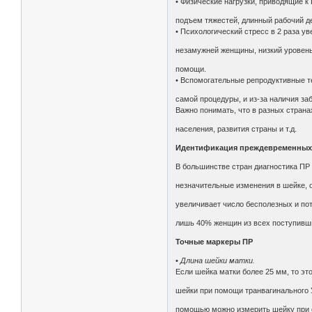
• Физические нагрузки, приводящие к
подъем тяжестей, длинный рабочий д
• Психологический стресс в 2 раза у
незамужней женщины, низкий уровень
помощи.
• Вспомогательные репродуктивные те
самой процедуры, и из-за наличия за
Важно понимать, что в разных страна
населения, развития страны и т.д.
Идентификация преждевременных
В большинстве стран диагностика ПР 
незначительные изменения в шейке, 
увеличивает число бесполезных и по
лишь 40% женщин из всех поступивши
Точные маркеры ПР
•
Длина шейки матки.
Если шейка матки более 25 мм, то эт
шейки при помощи транвагинального 
помощью можно измерить шейку при о