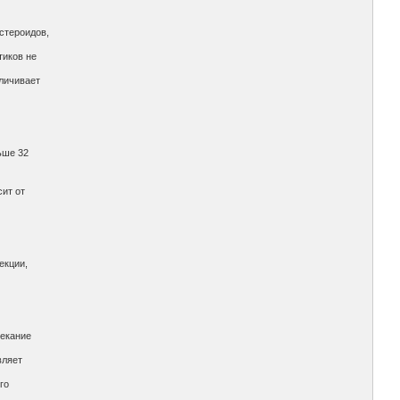
стероидов,
тиков не
еличивает
ьше 32
ит от
екции,
текание
вляет
го