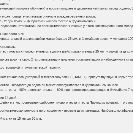
ктина.
леивающий плодные оболочки) в норме попадает в цервикальный канал перед родами. 
х может свидетельствовать о начале преждевременных родов.
ка ПР при помощи фибронектинового теста и цервикометрии.
следования, отрицательное прогностическое значение у этого комбинированного мето
льное всего 50%.
 отрицательный и длина шейки матки больше 25 мм, в ближайшее время у женщины 10
изировать.
 тест оказался положительным, а длина шейки матки меньше 25 мм, у одной из двух 
ая же родит в срок. Эта группа женщин подлежит госпитализации и наблюдению в ста
костероидной и токолитической терапии.
ьном канале плацентарный α-микроглобуллин-1 (ПАМГ-1), присутствующий в норме тол
естве. Незадолго до родов он может обнаруживаться в цервикальном канале.
сть теста – 98%, а положительная – 80% при прогнозировании родов в ближайшие 7 д
ие 14 дней.
ейки матки, проведения фибронектинового теста и теста Партошур показал, что у по
 прогностическая ценность по отношению к первым двум методам. Наибольшую эффек
й матки от 15 мм до 30 мм.