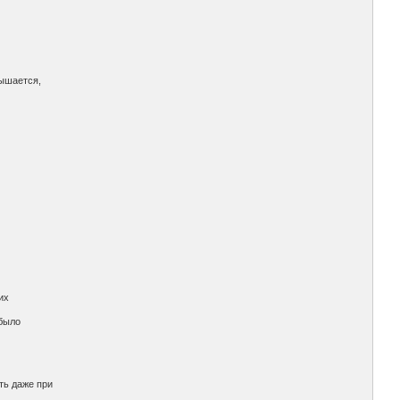
вышается,
их
 было
ть даже при