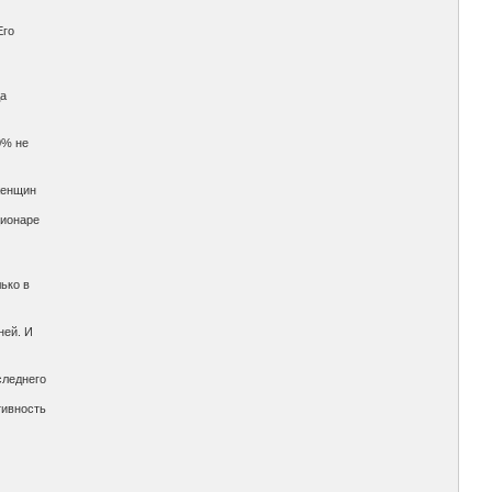
Его
да
0% не
женщин
ционаре
ько в
ней. И
следнего
тивность