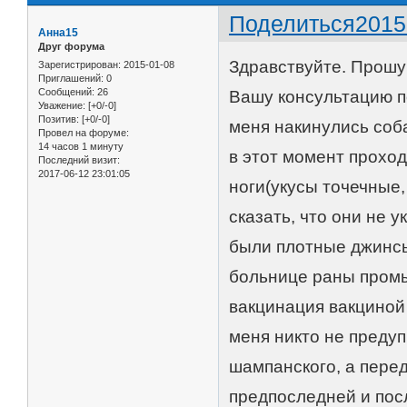
Поделиться
2015
Анна15
Друг форума
Здравствуйте. Прошу
Зарегистрирован
: 2015-01-08
Приглашений:
0
Сообщений:
26
Вашу консультацию п
Уважение:
[+0/-0]
Позитив:
[+0/-0]
меня накинулись соба
Провел на форуме:
14 часов 1 минуту
в этот момент проход
Последний визит:
2017-06-12 23:01:05
ноги(укусы точечные
сказать, что они не 
были плотные джинсы
больнице раны промы
вакцинация вакциной
меня никто не предуп
шампанского, а перед
предпоследней и пос