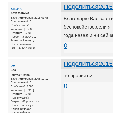
Поделиться
2015
Анна15
Друг форума
Благодарю Вас за от
Зарегистрирован
: 2015-01-08
Приглашений:
0
Сообщений:
26
беспокойство,если я
Уважение:
[+0/-0]
Позитив:
[+0/-0]
года назад,и ни сейч
Провел на форуме:
14 часов 1 минуту
0
Последний визит:
2017-06-12 23:01:05
Поделиться
2015
lex
Врач
не проявится
Откуда:
Сибирь
Зарегистрирован
: 2008-10-17
Приглашений:
0
0
Сообщений:
1083
Уважение:
[+89/-0]
Позитив:
[+2/-0]
Пол:
Мужской
Возраст:
62
[1964-03-13]
Провел на форуме:
8 дней 10 часов
Последний визит: