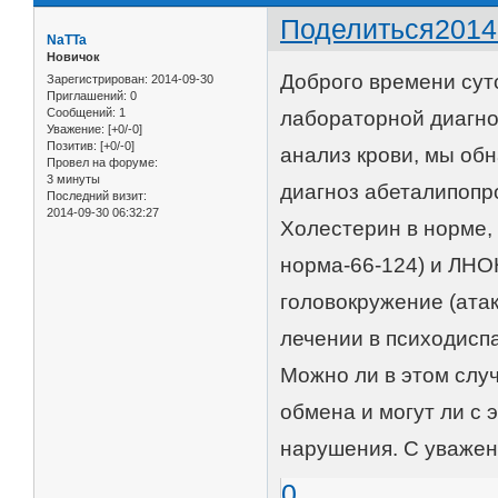
Поделиться
2014
NaTTa
Новичок
Доброго времени суто
Зарегистрирован
: 2014-09-30
Приглашений:
0
Сообщений:
1
лабораторной диагно
Уважение:
[+0/-0]
Позитив:
[+0/-0]
анализ крови, мы об
Провел на форуме:
3 минуты
диагноз абеталипопр
Последний визит:
2014-09-30 06:32:27
Холестерин в норме,
норма-66-124) и ЛНО
головокружение (атак
лечении в психодисп
Можно ли в этом слу
обмена и могут ли с 
нарушения. С уважен
0