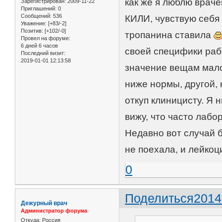
как же я люблю врач
Зарегистрирован
: 2009-11-22
Приглашений:
0
Сообщений:
536
КИЛИ, чувствую себ
Уважение:
[+83/-2]
Позитив:
[+102/-0]
тропанина ставила
Провел на форуме:
6 дней 6 часов
своей специфики раб
Последний визит:
2019-01-01 12:13:58
значение вещам мало
ниже нормы, другой, 
откуп клиницисту. Я 
вижу, что часто лабо
Недавно вот случай 
не поехала, и лейкоц
0
Поделиться
2014
Дежурный врач
Администратор форума
Откуда:
Россия