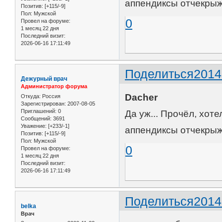
аппендиксы отчекрыж
Позитив:
[+115/-9]
Пол:
Мужской
0
Провел на форуме:
1 месяц 22 дня
Последний визит:
2026-06-16 17:11:49
Поделиться
2014
Дежурный врач
Администратор форума
Dacher
Откуда:
Россия
Зарегистрирован
: 2007-08-05
Приглашений:
0
Да уж... Прочёл, хоте
Сообщений:
3691
Уважение:
[+233/-1]
аппендиксы отчекрыж
Позитив:
[+115/-9]
Пол:
Мужской
0
Провел на форуме:
1 месяц 22 дня
Последний визит:
2026-06-16 17:11:49
Поделиться
2014
belka
Врач