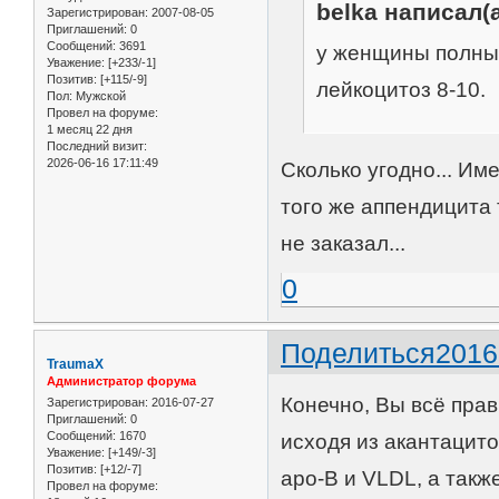
belka написал(а
Зарегистрирован
: 2007-08-05
Приглашений:
0
Сообщений:
3691
у женщины полный
Уважение:
[+233/-1]
Позитив:
[+115/-9]
лейкоцитоз 8-10.
Пол:
Мужской
Провел на форуме:
1 месяц 22 дня
Последний визит:
2026-06-16 17:11:49
Сколько угодно... И
того же аппендицита 
не заказал...
0
Поделиться
2016
TraumaX
Администратор форума
Конечно, Вы всё пра
Зарегистрирован
: 2016-07-27
Приглашений:
0
Сообщений:
1670
исходя из акантацито
Уважение:
[+149/-3]
Позитив:
[+12/-7]
apo-B и VLDL, а такж
Провел на форуме: