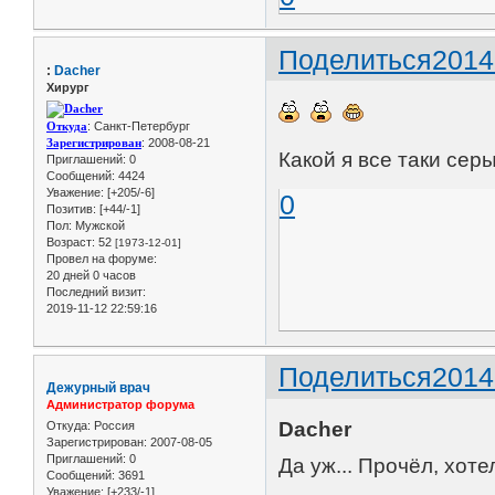
Поделиться
2014
:
Dacher
Хирург
Откуда
: Санкт-Петербург
Зарегистрирован
: 2008-08-21
Какой я все таки сер
Приглашений:
0
Сообщений:
4424
Уважение:
[+205/-6]
0
Позитив:
[+44/-1]
Пол:
Мужской
Возраст:
52
[1973-12-01]
Провел на форуме:
20 дней 0 часов
Последний визит:
2019-11-12 22:59:16
Поделиться
2014
Дежурный врач
Администратор форума
Dacher
Откуда:
Россия
Зарегистрирован
: 2007-08-05
Приглашений:
0
Да уж... Прочёл, хоте
Сообщений:
3691
Уважение:
[+233/-1]