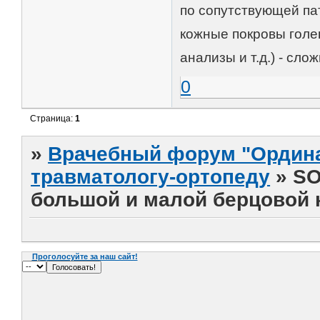
по сопутствующей пат
кожные покровы голе
анализы и т.д.) - сл
0
Страница:
1
»
Врачебный форум "Ордина
травматологу-ортопеду
»
SO
большой и малой берцовой 
Проголосуйте за наш сайт!