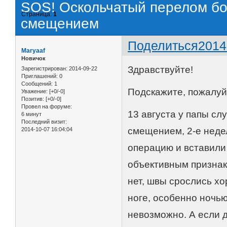
SOS! Оскольчатый перелом бо
Страница:
1
смещением
Поделиться
2014
Maryaaf
Новичок
Здравствуйте!
Зарегистрирован
: 2014-09-22
Приглашений:
0
Сообщений:
1
Подскажите, пожалуй
Уважение:
[+0/-0]
Позитив:
[+0/-0]
Провел на форуме:
13 августа у папы с
6 минут
Последний визит:
смещением, 2-е неде
2014-10-07 16:04:04
операцию и вставили
объективным признак
нет, швы срослись хо
ноге, особенно ночью 
невозможно. А если д