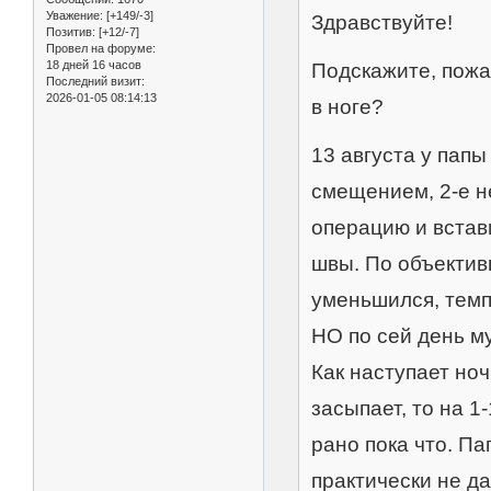
Уважение:
[+149/-3]
Здравствуйте!
Позитив:
[+12/-7]
Провел на форуме:
18 дней 16 часов
Подскажите, пожа
Последний визит:
2026-01-05 08:14:13
в ноге?
13 августа у пап
смещением, 2-е н
операцию и встав
швы. По объектив
уменьшился, темп
НО по сей день му
Как наступает ноч
засыпает, то на 1-
рано пока что. П
практически не д