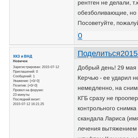
рентген не делали, т
обезболивающие, но 
Посоветуйте, пожалуй
0
Поделиться
2015
ХКЗ и ВНД
Новичок
Добрый день! 29 мая
Зарегистрирован
: 2015-07-12
Приглашений:
0
Сообщений:
1
Керчью - ее ударил 
Уважение:
[+0/-0]
Позитив:
[+0/-0]
немедленно, на снимк
Провел на форуме:
23 минуты
КГБ сразу не проопе
Последний визит:
2015-07-12 16:21:25
контрольного снимка 
скандала Лариса (им
лечения вытяжением 