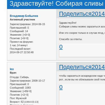
Здравствуйте! Собирая сливы
Поделиться
2014
Владимир Бобылев
Активный участник
Здравствуйте!
Зарегистрирован
: 2014-06-15
Собирая сливы можно заразиться аск
Приглашений:
0
Сообщений:
14
Или это скорее только в случае ягод
Уважение:
[+0/-0]
Позитив:
[+0/-0]
Спасибо за ответы.
Провел на форуме:
0
1 час 14 минут
Последний визит:
2014-09-27 22:50:48
Поделиться
2014
lex
Врач
чтобы заразиться аскаридозом надо ч
Откуда:
Сибирь
рот...если вы не облизывали свой тел
Зарегистрирован
: 2008-10-17
Приглашений:
0
0
Сообщений:
1083
Уважение:
[+89/-0]
Позитив:
[+2/-0]
Пол:
Мужской
Возраст:
62
[1964-03-13]