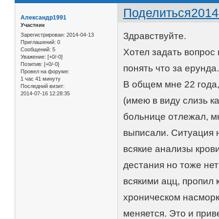
Поделиться
2014
Александр1991
Участник
Здравствуйте.
Зарегистрирован
: 2014-04-13
Приглашений:
0
Сообщений:
5
Хотел задать вопрос 
Уважение:
[+0/-0]
Позитив:
[+0/-0]
понять что за ерунда
Провел на форуме:
1 час 41 минуту
В общем мне 22 года,
Последний визит:
2014-07-16 12:28:35
(имею в виду слизь ка
больнице отлежал, м
выписали. Ситуация 
всякие анализы крови
дестания но тоже не
всякими ацц, пропил 
хроническом насморке
меняется. Это и прив