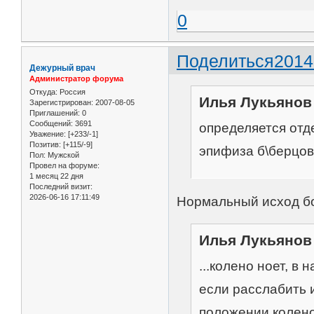
0
Поделиться
2014
Дежурный врач
Администратор форума
Откуда:
Россия
Илья Лукьянов 
Зарегистрирован
: 2007-08-05
Приглашений:
0
Сообщений:
3691
определяется отд
Уважение:
[+233/-1]
Позитив:
[+115/-9]
эпифиза б\берцово
Пол:
Мужской
Провел на форуме:
1 месяц 22 дня
Последний визит:
2026-06-16 17:11:49
Нормальный исход бо
Илья Лукьянов 
...колено ноет, в
если расслабить 
положении колено