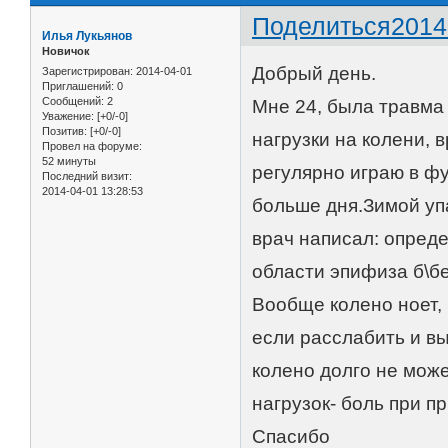
Поделиться
2014
Илья Лукьянов
Новичок
Добрый день.
Зарегистрирован
: 2014-04-01
Приглашений:
0
Сообщений:
2
Мне 24, была травма 
Уважение:
[+0/-0]
Позитив:
[+0/-0]
нагрузки на колени, в
Провел на форуме:
52 минуты
регулярно играю в фу
Последний визит:
2014-04-01 13:28:53
больше дня.Зимой упа
врач написал: опред
области эпифиза б\бе
Вообще колено ноет, 
если расслабить и в
колено долго не може
нагрузок- боль при п
Спасибо