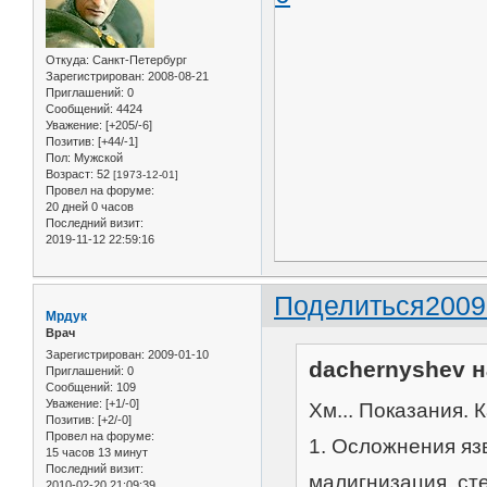
Откуда:
Санкт-Петербург
Зарегистрирован
: 2008-08-21
Приглашений:
0
Сообщений:
4424
Уважение:
[+205/-6]
Позитив:
[+44/-1]
Пол:
Мужской
Возраст:
52
[1973-12-01]
Провел на форуме:
20 дней 0 часов
Последний визит:
2019-11-12 22:59:16
Поделиться
2009
Мрдук
Врач
Зарегистрирован
: 2009-01-10
dachernyshev н
Приглашений:
0
Сообщений:
109
Уважение:
[+1/-0]
Хм... Показания. 
Позитив:
[+2/-0]
Провел на форуме:
1. Осложнения яз
15 часов 13 минут
Последний визит:
малигнизация, ст
2010-02-20 21:09:39