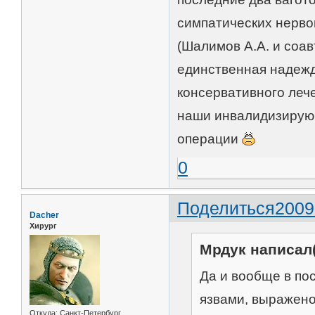
симпатических нерво
(Шалимов А.А. и соав
единственная надеж
консервативного леч
наши инвалидизирующ
операции
0
Поделиться
2009
Dacher
Хирург
Мрдук написал(
Да и вообще в по
язвами, выражен
Откуда:
Санкт-Петербург