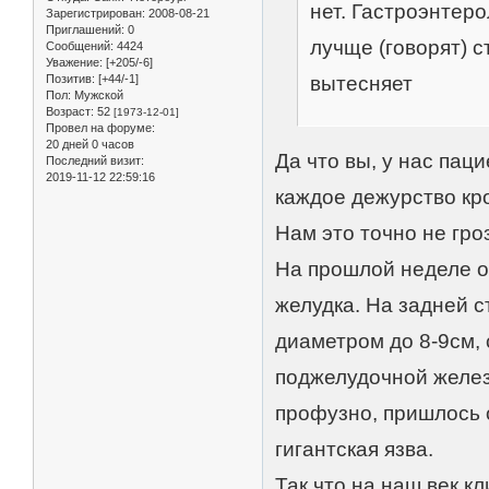
нет. Гастроэнтер
Зарегистрирован
: 2008-08-21
Приглашений:
0
лучще (говорят) 
Сообщений:
4424
Уважение:
[+205/-6]
вытесняет
Позитив:
[+44/-1]
Пол:
Мужской
Возраст:
52
[1973-12-01]
Провел на форуме:
20 дней 0 часов
Да что вы, у нас пац
Последний визит:
2019-11-12 22:59:16
каждое дежурство кро
Нам это точно не гр
На прошлой неделе о
желудка. На задней с
диаметром до 8-9см, 
поджелудочной железы
профузно, пришлось 
гигантская язва.
Так что на наш век к