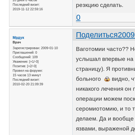
20 дней 0 часов
резкцию сделать.
Последний визит:
2019-11-12 22:59:16
0
Поделиться
2009
Мрдук
Врач
Ваготомии часто?? Не
Зарегистрирован
: 2009-01-10
Приглашений:
0
Сообщений:
109
услышал впервые на 
Уважение:
[+1/-0]
Позитив:
[+2/-0]
страницу). Я противни
Провел на форуме:
15 часов 13 минут
больного
видно, ч
Последний визит:
2010-02-20 21:09:39
никакого лечения он 
операции можем поск
серомиотомию, и то т
делаем. Да и вообще
язвами, выраженой д