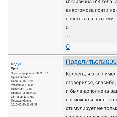
м\кривизна н\3 тела, 
анастомоза почти не
сочетать с ваготомие
0
+-
0
Поделиться
2009
Мрдук
Врач
Коллега, я это и име
Зарегистрирован
: 2009-01-10
Приглашений:
0
Сообщений:
109
оговорился, спасибо,
Уважение:
[+1/-0]
Позитив:
[+2/-0]
и была дополнена ва
Провел на форуме:
15 часов 13 минут
возможна и после ст
Последний визит:
2010-02-20 21:09:39
стимулирует не тольк
последние два ваго