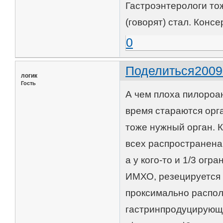
Гастроэнтерологи то
(говорят) стал. Конс
0
Поделиться
2009
логик
Гость
А чем плоха пилороа
время стараются орг
тоже нужный орган. 
всех распространена п
а у кого-то и 1/3 огр
ИМХО, резецируется 
проксимально распол
гастринпродуцирующе