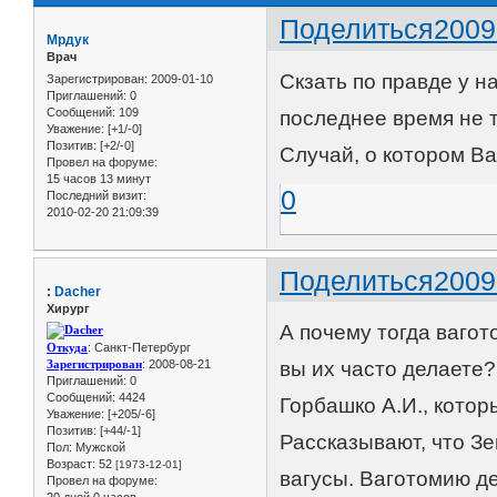
Поделиться
2009
Мрдук
Врач
Скзать по правде у н
Зарегистрирован
: 2009-01-10
Приглашений:
0
Сообщений:
109
последнее время не 
Уважение:
[+1/-0]
Позитив:
[+2/-0]
Случай, о котором В
Провел на форуме:
15 часов 13 минут
0
Последний визит:
2010-02-20 21:09:39
Поделиться
2009
:
Dacher
Хирург
А почему тогда ваго
Откуда
: Санкт-Петербург
Зарегистрирован
: 2008-08-21
вы их часто делаете?
Приглашений:
0
Сообщений:
4424
Горбашко А.И., кото
Уважение:
[+205/-6]
Позитив:
[+44/-1]
Рассказывают, что З
Пол:
Мужской
Возраст:
52
[1973-12-01]
вагусы. Ваготомию де
Провел на форуме: