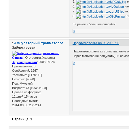
5.
м
6.
июн
7.
ию
8.
31
За ранее - большое спасибо!
0
:
Амбулаторный травматолог
Поделиться
2013-08-09 20:21:59
Заблокирован
На рентгенограммах сопоставление от
Через монитор не пощупать, ни осмот
Откуда
: Юго-восток Украины
Зарегистрирован
: 2008-09-24
0
Приглашений:
0
Сообщений:
1967
Уважение:
[+178/-11]
Позитив:
[+0/-0]
Пол:
Мужской
Возраст:
73
[1952-11-23]
Провел на форуме:
12 дней 15 часов
Последний визит:
2014-09-05 23:52:41
Страница:
1