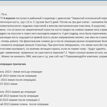
 70 кг.
ДТП
4 апреля
поступил в районный стационар с диагнозом "Закрытый оскольчатый пере
яточную кость, груз 12 кг. С грузом был 5 дней. Потом на три дня сняли – наложили бин
еометаллосинтез лодыжек пластиной и винтом (металлическая пластина, 8 шурупов). 
жено, что остался не закрепленный отросток кости (видно на снимке правая нога спра
адрез на опухоли и через него выходила жидкость 4 дня подряд, нога была коричневая
альпации кость ощущается кривой (кость резко направление меняет, как яма на стыке)
а теперь ровно). На фронтальном снимке до и после операции разное искривление бол
 с момента операции прошло 3 месяца. При рентгене обнаружено, что левая нога без про
отчетливо выпирает), по мнению лечащего врача, если он порвет кожу - будут удалять
ходит заживление, правильно ли срастается перелом? 2. Через сколько можно встать н
4. Можно ли начинать ЛФК, массаж и т.д. уже сей час? Порекомендуйте комплекс упраж
операции прилагаю.
ель 2013 г левая нога до операции
ай 2013 левая после операции
 2013 левая после операции1
07.2013 левая
ель 2013 правая до операции
й 2013 правая после операции
й 2013 правая после операции 2
ай 2013 правая голень после операции