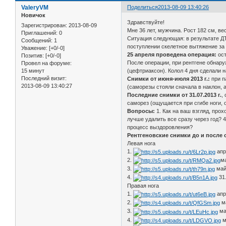
ValeryVM
Поделиться
2013-08-09 13:40:26
Новичок
Здравствуйте!
Зарегистрирован
: 2013-08-09
Мне 36 лет, мужчина. Рост 182 см, вес
Приглашений:
0
Ситуация следующая: в результате 
Сообщений:
1
поступлении скелетное вытяжение за п
Уважение:
[+0/-0]
25 апреля проведена операция:
ост
Позитив:
[+0/-0]
После операции, при рентгене обнару
Провел на форуме:
15 минут
(цефтриаксон). Колол 4 дня сделали н
Последний визит:
Снимки от июня-июля 2013 г.:
при п
2013-08-09 13:40:27
(саморезы стояли сначала в наклон, 
Последние снимки от 31.07.2013 г.
,
саморез (ощущается при сгибе ноги, 
Вопросы:
1. Как на ваш взгляд, про
лучше удалить все сразу через год? 
процесс выздоровления?
Рентгеновские снимки до и после 
Левая нога
1.
апр
2.
м
3.
май
4.
31.
Правая нога
1.
апр
2.
ма
3.
ма
4.
м