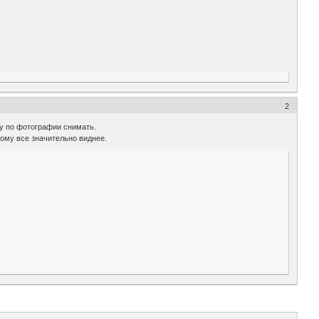
2
чу по фотографии снимать.
рому все значительно виднее.