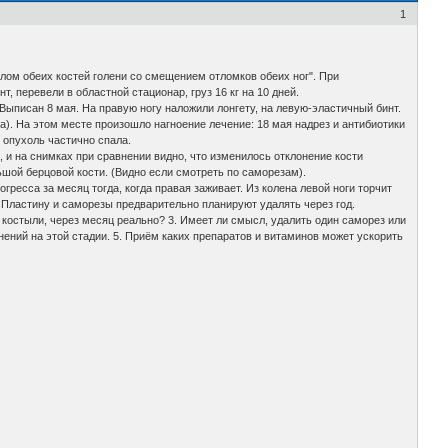
1
лом обеих костей голени со смещением отломков обеих ног". При
т, перевели в областной стационар, груз 16 кг на 10 дней.
Выписан 8 мая. На правую ногу наложили лонгету, на левую-эластичный бинт.
ва). На этом месте произошло нагноение лечение: 18 мая надрез и антибиотики
, опухоль частично спала.
, и на снимках при сравнении видно, что изменилось отклонение кости
ьшой берцовой кости. (Видно если смотреть по саморезам).
гресса за месяц тогда, когда правая заживает. Из колена левой ноги торчит
. Пластину и саморезы предварительно планируют удалять через год.
а костыли, через месяц реально? 3. Имеет ли смысл, удалить один саморез или
нений на этой стадии. 5. Приём каких препаратов и витаминов может ускорить