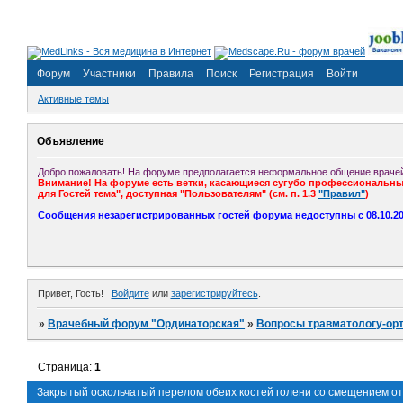
Форум
Участники
Правила
Поиск
Регистрация
Войти
Активные темы
Объявление
Добро пожаловать! На форуме предполагается неформальное общение врачей
Внимание! На форуме есть ветки, касающиеся сугубо профессиональных
для Гостей тема", доступная "Пользователям" (см. п. 1.3
"Правил"
)
Сообщения незарегистрированных гостей форума недоступны с 08.10.201
Привет, Гость!
Войдите
или
зарегистрируйтесь
.
»
Врачебный форум "Ординаторская"
»
Вопросы травматологу-ор
Страница:
1
Закрытый оскольчатый перелом обеих костей голени со смещением о