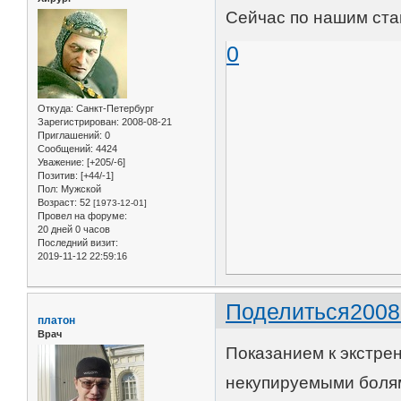
Сейчас по нашим стан
0
Откуда:
Санкт-Петербург
Зарегистрирован
: 2008-08-21
Приглашений:
0
Сообщений:
4424
Уважение:
[+205/-6]
Позитив:
[+44/-1]
Пол:
Мужской
Возраст:
52
[1973-12-01]
Провел на форуме:
20 дней 0 часов
Последний визит:
2019-11-12 22:59:16
Поделиться
2008
платон
Врач
Показанием к экстре
некупируемыми боля