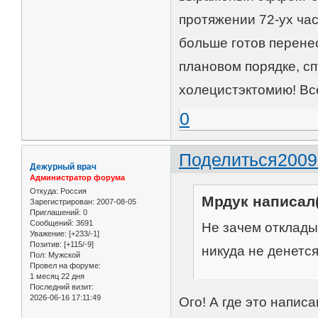
протяжении 72-ух час
больше готов перене
плановом порядке, сп
холецистэктомию! Всё
0
Поделиться
2009
Дежурный врач
Администратор форума
Откуда:
Россия
Мрдук написал(
Зарегистрирован
: 2007-08-05
Приглашений:
0
Сообщений:
3691
Не зачем отклады
Уважение:
[+233/-1]
Позитив:
[+115/-9]
никуда не денется
Пол:
Мужской
Провел на форуме:
1 месяц 22 дня
Последний визит:
2026-06-16 17:11:49
Ого! А где это напис