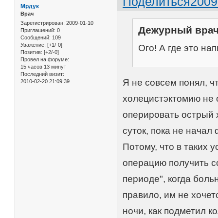
Поделиться
2009
Мрдук
Врач
Зарегистрирован
: 2009-01-10
Дежурный врач 
Приглашений:
0
Сообщений:
109
Уважение:
[+1/-0]
Ого! А где это на
Позитив:
[+2/-0]
Провел на форуме:
15 часов 13 минут
Последний визит:
Я не совсем понял, ч
2010-02-20 21:09:39
холецистэктомию не с
оперировать острый х
суток, пока не нача
Потому, что в таких у
операцию получить со
периоде", когда боль
правило, им не хоче
ночи, как подметил к