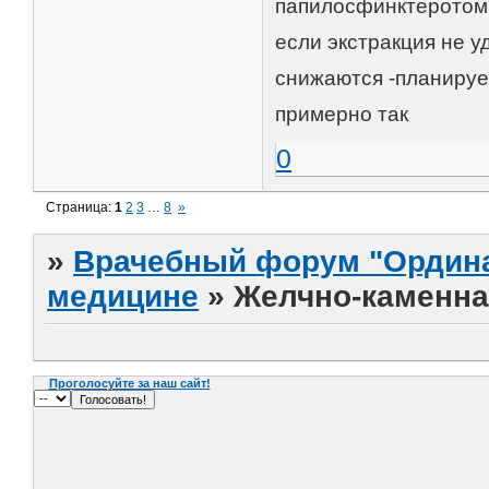
папилосфинктеротом
если экстракция не у
снижаются -планиру
примерно так
0
Страница:
1
2
3
…
8
»
»
Врачебный форум "Ордина
медицине
»
Желчно-каменная
Проголосуйте за наш сайт!