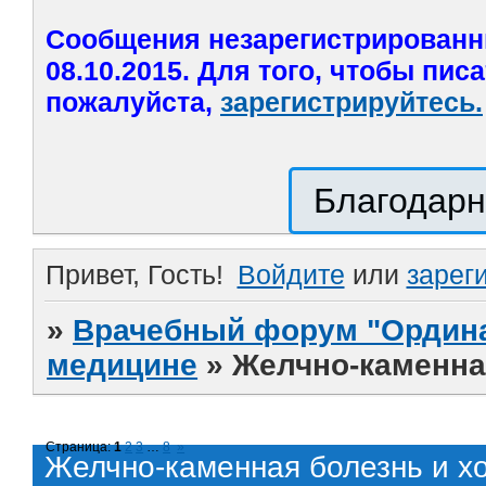
Сообщения незарегистрированн
08.10.2015. Для того, чтобы пис
пожалуйста,
зарегистрируйтесь.
Благодарн
Привет, Гость!
Войдите
или
зарег
»
Врачебный форум "Ордина
медицине
»
Желчно-каменная
Страница:
1
2
3
…
8
»
Желчно-каменная болезнь и хо