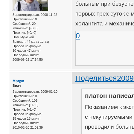
больным при безуспе
первых трёх суток с 
Зарегистрирован
: 2008-11-22
Приглашений:
0
холангита и механич
Сообщений:
20
Уважение:
[+0/-0]
Позитив:
[+0/-0]
0
Пол:
Мужской
Возраст:
44
[1981-12-31]
Провел на форуме:
10 часов 47 минут
Последний визит:
2009-08-25 17:34:50
Поделиться
2009
Мрдук
Врач
Зарегистрирован
: 2009-01-10
платон написал
Приглашений:
0
Сообщений:
109
Уважение:
[+1/-0]
Показанием к экс
Позитив:
[+2/-0]
Провел на форуме:
с некупируемыми 
15 часов 13 минут
Последний визит:
проводили больн
2010-02-20 21:09:39