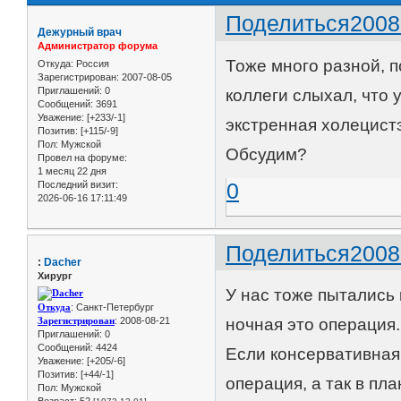
Поделиться
2008
Дежурный врач
Администратор форума
Тоже много разной, 
Откуда:
Россия
Зарегистрирован
: 2007-08-05
Приглашений:
0
коллеги слыхал, что 
Сообщений:
3691
Уважение:
[+233/-1]
экстренная холецистэ
Позитив:
[+115/-9]
Пол:
Мужской
Обсудим?
Провел на форуме:
1 месяц 22 дня
0
Последний визит:
2026-06-16 17:11:49
Поделиться
2008
:
Dacher
Хирург
У нас тоже пытались 
Откуда
: Санкт-Петербург
Зарегистрирован
: 2008-08-21
ночная это операция
Приглашений:
0
Сообщений:
4424
Если консервативная 
Уважение:
[+205/-6]
Позитив:
[+44/-1]
операция, а так в пл
Пол:
Мужской