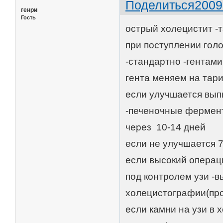
Поделиться
2009
генри
Гость
острый холецистит -т
при поступлении гол
-стандартно -гентам
гента меняем на тар
если улучшается вып
-печеночные фермен
через 10-14 дней
если не улучшается 7
если высокий операц
под контролем узи -в
холецистографии(про
если камни на узи в 