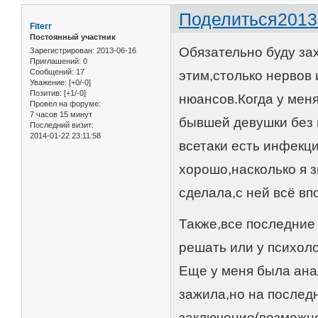
Поделиться
2013
Fiterr
Постоянный участник
Обязательно буду за
Зарегистрирован
: 2013-06-16
Приглашений:
0
Сообщений:
17
этим,столько нервов 
Уважение:
[+0/-0]
Позитив:
[+1/-0]
нюансов.Когда у мен
Провел на форуме:
7 часов 15 минут
бывшей девушки без п
Последний визит:
2014-01-22 23:11:58
всетаки есть инфекци
хорошо,насколько я з
сделала,с ней всё вп
Также,все последние 
решать или у психоло
Еще у меня была ана
зажила,но на последн
заключение(возможно