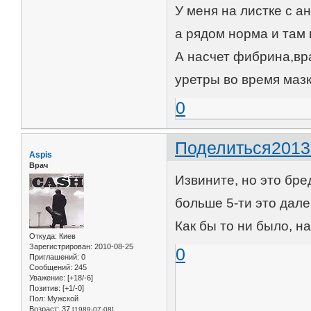
У меня на листке с а
а рядом норма и там 
А насчет фибрина,вра
уретры во время мазк
0
Поделиться
2013
Aspis
Врач
Извините, но это бре
больше 5-ти это дале
Как бы то ни было, н
Откуда:
Киев
Зарегистрирован
: 2010-08-25
0
Приглашений:
0
Сообщений:
245
Уважение:
[+18/-6]
Позитив:
[+1/-0]
Пол:
Мужской
Возраст:
37
[1989-07-08]