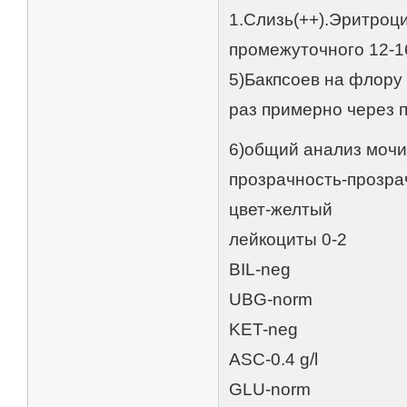
1.Слизь(++).Эритроци
промежуточного 12-16
5)Бакпсоев на флору и
раз примерно через по
6)общий анализ мочи
прозрачность-прозра
цвет-желтый
лейкоциты 0-2
BIL-neg
UBG-norm
KET-neg
ASC-0.4 g/l
GLU-norm