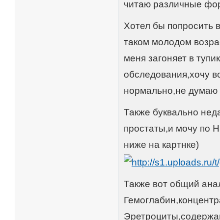
читаю различные фор
Хотел бы попросить в
таком молодом возра
меня загоняет в тупи
обследования,хочу в
нормально,не думаю 
Также буквально неда
простаты,и мочу по 
ниже на картнке)
Также вот общий анал
Гемоглабин,концентра
Эретроциты,содержан