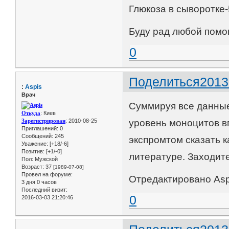
Глюкоза в сыворотке-
Буду рад любой помо
0
Поделиться
2013
:
Aspis
Врач
Суммируя все данные
Откуда
: Киев
Зарегистрирован
: 2010-08-25
уровень моноцитов вп
Приглашений:
0
Сообщений:
245
экспромтом сказать 
Уважение:
[+18/-6]
Позитив:
[+1/-0]
литературе. Заходит
Пол:
Мужской
Возраст:
37
[1989-07-08]
Провел на форуме:
Отредактировано Aspi
3 дня 0 часов
Последний визит:
0
2016-03-03 21:20:46