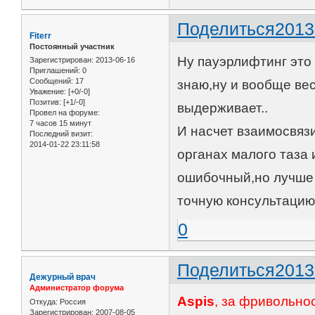
Поделиться
2013
Fiterr
Постоянный участник
Ну пауэрлифтинг это 
Зарегистрирован
: 2013-06-16
Приглашений:
0
Сообщений:
17
знаю,ну и вообще ве
Уважение:
[+0/-0]
Позитив:
[+1/-0]
выдерживает..
Провел на форуме:
7 часов 15 минут
И насчет взаимосвяз
Последний визит:
2014-01-22 23:11:58
органах малого таза 
ошибочный,но лучше
точную консультацию
0
Поделиться
2013
Дежурный врач
Администратор форума
Aspis
, за фривольно
Откуда:
Россия
Зарегистрирован
: 2007-08-05