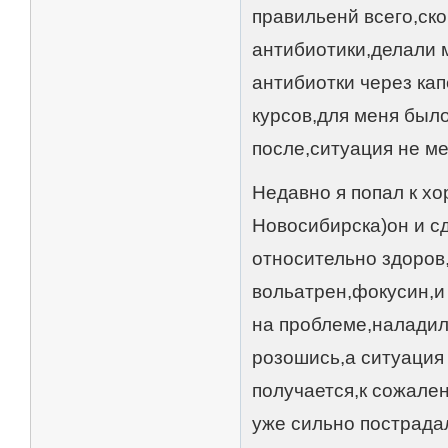
правильенй всего,ско
антибиотики,делали 
антибиотки через ка
курсов,для меня было
после,ситуация не м
Недавно я попал к хо
Новосибирска)он и сд
относительно здоров
вольатрен,фокусин,и
на проблеме,наладил
розошись,а ситуация 
получается,к сожале
уже сильно пострада