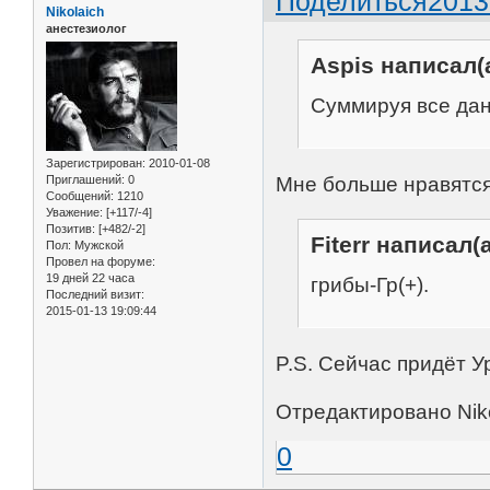
Поделиться
2013
Nikolaich
анестезиолог
Aspis написал(а
Суммируя все дан
Зарегистрирован
: 2010-01-08
Мне больше нравятс
Приглашений:
0
Сообщений:
1210
Уважение:
[+117/-4]
Позитив:
[+482/-2]
Fiterr написал(а
Пол:
Мужской
Провел на форуме:
19 дней 22 часа
грибы-Гр(+).
Последний визит:
2015-01-13 19:09:44
P.S. Сейчас придёт Ур
Отредактировано Niko
0