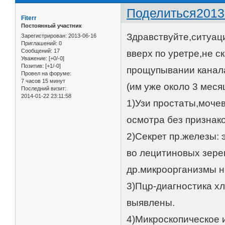
Поделиться
2013
Fiterr
Постоянный участник
Здравствуйте,ситуаци
Зарегистрирован
: 2013-06-16
Приглашений:
0
Сообщений:
17
вверх по уретре,не с
Уважение:
[+0/-0]
Позитив:
[+1/-0]
прощупывании канала(
Провел на форуме:
7 часов 15 минут
(им уже около 3 меся
Последний визит:
2014-01-22 23:11:58
1)Узи простаты,моче
осмотра без признак
2)Секрет пр.железы: 
во лецитиновых зере
др.микроорганизмы н
3)Пцр-диагностика 
выявлены.
4)Микроскопическое 