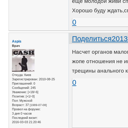
еще молодой живи сп
Хорошо буду ждать,с
0
Поделиться
2013
Aspis
Врач
Насчет органов малог
жопе отношения не и
трещины анального к
Откуда:
Киев
Зарегистрирован
: 2010-08-25
0
Приглашений:
0
Сообщений:
245
Уважение:
[+18/-6]
Позитив:
[+1/-0]
Пол:
Мужской
Возраст:
37
[1989-07-08]
Провел на форуме:
3 дня 0 часов
Последний визит:
2016-03-03 21:20:46