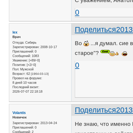
С уважением, Анатол
0
Поделиться
2013
lex
Врач
Во
...я думал. сие 
Откуда:
Сибирь
Зарегистрирован
: 2008-10-17
Приглашений:
0
старое"?
Сообщений:
1083
Уважение:
[+89/-0]
0
Позитив:
[+2/-0]
Пол:
Мужской
Возраст:
62
[1964-03-13]
Провел на форуме:
8 дней 10 часов
Последний визит:
2026-07-07 22:18:18
Поделиться
2013
Volantis
Новичок
Не знаю, что именно В
Зарегистрирован
: 2013-04-24
Приглашений:
0
Сообщений:
2