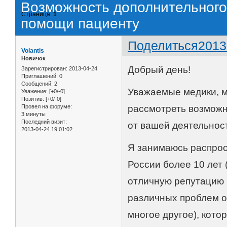
Возможность дополнительного
Страница:
1
помощи пациенту
Поделиться
2013
Volantis
Новичок
Добрый день!
Зарегистрирован
: 2013-04-24
Приглашений:
0
Сообщений:
2
Уважаемые медики, м
Уважение:
[+0/-0]
Позитив:
[+0/-0]
Провел на форуме:
рассмотреть возможн
3 минуты
Последний визит:
от вашей деятельнос
2013-04-24 19:01:02
Я занимаюсь распрос
России более 10 лет 
отличную репутацию 
различных проблем о
многое другое), кото