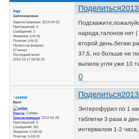
Поделиться
2013
Inga
Заблокирован
Подскажите,пожалуйст
Зарегистрирован
: 2013-04-02
Приглашений:
0
Сообщений:
3
народа,талонов нет (
Уважение:
[+0/-0]
Позитив:
[+0/-0]
второй день,бегаю ра
Провел на форуме:
57 минут
37,5, но больше не п
Последний визит:
2014-10-17 08:06:19
выпила угля уже 10 т
0
Поделиться
2013
:
seebär
Врач
Энтерофурил по 1 кап
Откуда
: Сибирь
Зарегистрирован
: 2012-02-28
таблетки 3 раза в де
Приглашений:
0
Сообщений:
301
интервалом 1-2 часа,
Уважение:
[+19/-0]
Позитив:
[+10/-6]