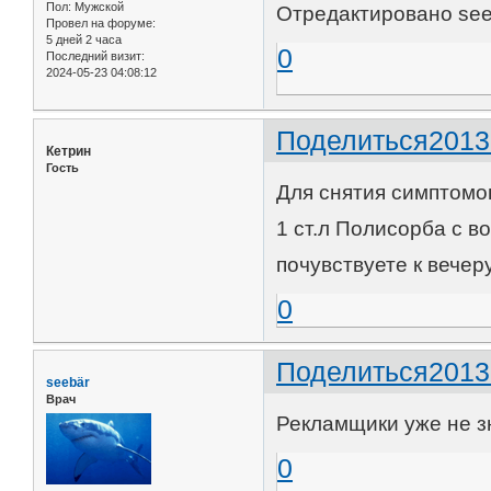
Пол:
Мужской
Отредактировано seeb
Провел на форуме:
5 дней 2 часа
0
Последний визит:
2024-05-23 04:08:12
Поделиться
2013
Кетрин
Гость
Для снятия симптомо
1 ст.л Полисорба с в
почувствуете к вечеру
0
Поделиться
2013
seebär
Врач
Рекламщики уже не зн
0