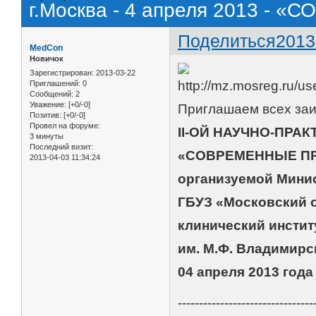
г.Москва - 4 апреля 2013 
Поделиться
2013
MedCon
Новичок
Зарегистрирован
: 2013-03-22
Приглашений:
0
Сообщений:
2
Уважение:
[+0/-0]
Приглашаем всех заи
Позитив:
[+0/-0]
Провел на форуме:
II-ОЙ НАУЧНО-ПРА
3 минуты
Последний визит:
«СОВРЕМЕННЫЕ П
2013-04-03 11:34:24
организуемой Мини
ГБУЗ «Московский 
клинический инстит
им. М.Ф. Владимирс
04 апреля 2013 года 
--------------------------------