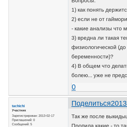
Вопросы:
1) как понять держит
2) если не от гаймор
- какие анализы что 
3) вредна ли такая т
физиологической (до 
беременности)?
4) В общем что делат
болею... уже не пред
0
Поделиться
2013
tachichi
Участник
Так же после выкиды
Зарегистрирован
: 2013-02-17
Приглашений:
0
Сообщений:
5
Пропила какие - то т