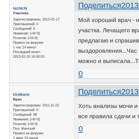
Поделиться
2013
tachichi
Участник
Мой хороший врач - н
Зарегистрирован
: 2013-02-17
Приглашений:
0
Сообщений:
5
участка. Лечащего вр
Уважение:
[+0/-0]
Позитив:
[+0/-0]
предлагаю и спрашив
Провел на форуме:
1 час 14 минут
выздоровления...Час 
Последний визит:
2013-02-20 16:00:53
можно и выписала...Т
0
Поделиться
2013
UroNorm
Врач
Хоть анализы мочи и 
Зарегистрирован
: 2011-11-22
Приглашений:
0
Сообщений:
88
все правила сдачи и 
Уважение:
[+8/-0]
Позитив:
[+0/-0]
0
Пол:
Женский
Провел на форуме:
1 день 10 часов