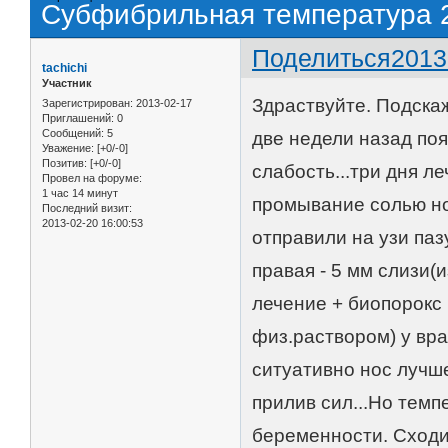
Cубфибрильная температура 2
Поделиться
2013
tachichi
Участник
Здраствуйте. Подскаж
Зарегистрирован
: 2013-02-17
Приглашений:
0
Сообщений:
5
две недели назад по
Уважение:
[+0/-0]
Позитив:
[+0/-0]
слабость...три дня л
Провел на форуме:
1 час 14 минут
промывание солью нос
Последний визит:
2013-02-20 16:00:53
отправили на узи паз
правая - 5 мм слизи(
лечение + биопорокс
физ.раствором) у врач
ситуативно нос лучше
прилив сил...Но темп
беременности. Сходил