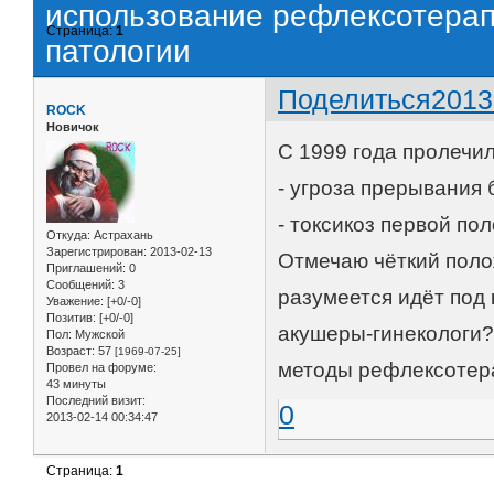
использование рефлексотерап
Страница:
1
патологии
Поделиться
2013
ROCK
Новичок
С 1999 года пролечи
- угроза прерывания
- токсикоз первой п
Откуда:
Астрахань
Зарегистрирован
: 2013-02-13
Отмечаю чёткий поло
Приглашений:
0
Сообщений:
3
разумеется идёт под 
Уважение:
[+0/-0]
Позитив:
[+0/-0]
акушеры-гинекологи?
Пол:
Мужской
Возраст:
57
[1969-07-25]
методы рефлексотер
Провел на форуме:
43 минуты
Последний визит:
0
2013-02-14 00:34:47
Страница:
1