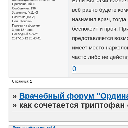
Если Вы сами назнач
Приглашений:
0
Сообщений:
196
всё равно будете ком
Уважение:
[+11/-0]
Позитив:
[+6/-2]
назначил врач, тогда
Пол:
Женский
Провел на форуме:
беспокоит и проч. Пр
3 дня 12 часов
Последний визит:
представляется возмо
2017-10-12 23:43:41
имеет место нарколо
часто либо не дейст
0
Страница:
1
»
Врачебный форум "Ордина
»
как сочетается триптофан
Проголосуйте за наш сайт!