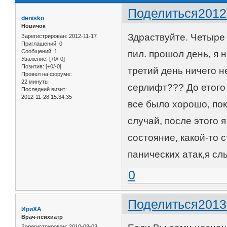
Поделиться
2012
denisko
Новичок
Здраствуйте. Четыре 
Зарегистрирован
: 2012-11-17
Приглашений:
0
Сообщений:
1
пил. прошол день, я н
Уважение:
[+0/-0]
Позитив:
[+0/-0]
третий день ничего н
Провел на форуме:
22 минуты
серлифт??? До етого 
Последний визит:
2012-11-28 15:34:35
все было хорошо, по
случай, после этого 
состояние, какой-то с
панических атак,я сл
0
Поделиться
2013
ИриХА
Врач-психиатр
Зарегистрирован
: 2010-08-03