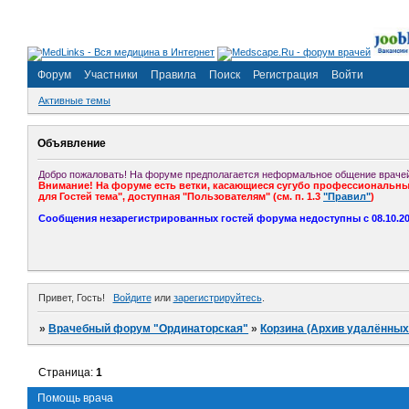
Форум
Участники
Правила
Поиск
Регистрация
Войти
Активные темы
Объявление
Добро пожаловать! На форуме предполагается неформальное общение врачей
Внимание! На форуме есть ветки, касающиеся сугубо профессиональных
для Гостей тема", доступная "Пользователям" (см. п. 1.3
"Правил"
)
Сообщения незарегистрированных гостей форума недоступны с 08.10.201
Привет, Гость!
Войдите
или
зарегистрируйтесь
.
»
Врачебный форум "Ординаторская"
»
Корзина (Архив удалённых
Страница:
1
Помощь врача