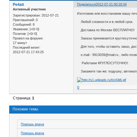
Pe4ati
Поделиться
2012-07-21 00:18:34
Активный участник
Изготовим или восстановим вашу печ
Зарегистрирован
: 2012-07-21
Приглашений:
0
Любой сложности и в любой срок.
Сообщений:
8
Уважение:
[+0/-0]
Доставка по Москве БЕСПЛАТНО!
Позитив:
[+0/-0]
Провел на форуме:
Заказы принимаются круглосуточно
17 минут
Для того, чтобы оставить заказ, дос
Последний визит:
2012-07-21 17:43:25
e.mail - 9913039@mail.ru , либо поз
Работаем КРУГЛОСУТОЧНО!
Закажите так-же: подушку; aвтомати
0
Страница:
1
Похожие темы
Помощь врача
Помощь врача