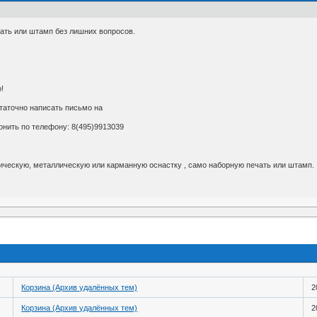
ать или штамп без лишних вопросов.
!
таточно написать письмо на
вонить по телефону: 8(495)9913039
ческую, металлическую или карманную оснастку , само наборную печать или штамп.
Корзина (Архив удалённых тем)
2
Корзина (Архив удалённых тем)
2