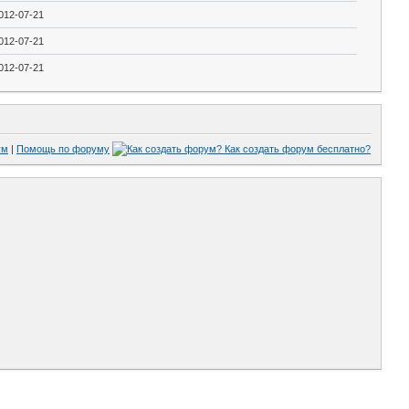
012-07-21
012-07-21
012-07-21
ум
|
Помощь по форуму