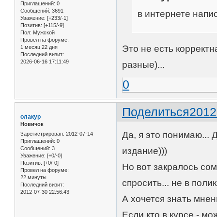
Приглашений:
0
Сообщений:
3691
в интернете напи
Уважение:
[+233/-1]
Позитив:
[+115/-9]
Пол:
Мужской
Провел на форуме:
Это не есть корректн
1 месяц 22 дня
Последний визит:
2026-06-16 17:11:49
разные)...
0
Поделиться
2012
олакур
Новичок
Да, я это понимаю...
Зарегистрирован
: 2012-07-14
Приглашений:
0
Сообщений:
3
издание)))
Уважение:
[+0/-0]
Позитив:
[+0/-0]
Но вот закралось сомн
Провел на форуме:
22 минуты
спросить... не в полик
Последний визит:
2012-07-30 22:56:43
А хочется знать мне
Если кто в курсе - мо