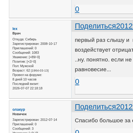
0
Поделиться
2012
lex
Врач
первый раз слышу и 
Откуда:
Сибирь
Зарегистрирован
: 2008-10-17
Приглашений:
0
воздействует отрица
Сообщений:
1083
Уважение:
[+89/-0]
..ну. понятно. если н
Позитив:
[+2/-0]
Пол:
Мужской
равновесие...
Возраст:
62
[1964-03-13]
Провел на форуме:
0
8 дней 10 часов
Последний визит:
2026-07-07 22:18:18
Поделиться
2012
олакур
Новичок
Спасибо большое за о
Зарегистрирован
: 2012-07-14
Приглашений:
0
Сообщений:
3
0