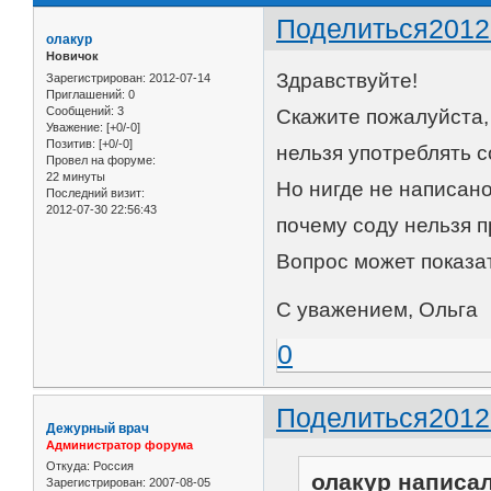
Поделиться
2012
олакур
Новичок
Здравствуйте!
Зарегистрирован
: 2012-07-14
Приглашений:
0
Сообщений:
3
Скажите пожалуйста, 
Уважение:
[+0/-0]
Позитив:
[+0/-0]
нельзя употреблять с
Провел на форуме:
22 минуты
Но нигде не написано
Последний визит:
2012-07-30 22:56:43
почему соду нельзя п
Вопрос может показат
С уважением, Ольга
0
Поделиться
2012
Дежурный врач
Администратор форума
Откуда:
Россия
олакур написал
Зарегистрирован
: 2007-08-05