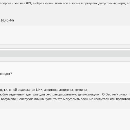
лергия - это не ОРЗ, а образ жизни: пока всё в жизни в пределах допустимых норм, а
16:45:44)
 вводят?
т, т.к. в ней содержатся ЦИК, антитела, антигены, токсины...
любом отделении, где проводят экстракорпоральную детоксикацию... О Вас же я знаю, 
 Колумбии, Венесуэле или на Кубе, то это могут быть военные госпитали или правитель