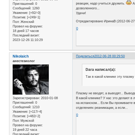
реакции, надо учиться дружить.
Ал
Приглашений:
0
дозволенного...
Сообщений:
1260
Уважение:
[+92/-0]
Удачи!
Позитив:
[+249/-1]
Отредактировано ИринаВ (2012-06-27 
Пол:
Женский
Провел на форуме:
0
18 дней 17 часов
Последний визит:
2023-12-26 11:10:29
Nikolaich
Поделиться
2012-06-28 00:29:50
анестезиолог
Dara написал(а):
Так в какой клинике эту плазму
Плазму не вводят, а выводят... Выводя
В какой клинике? У нас это делают в 
Зарегистрирован
: 2010-01-08
Приглашений:
0
на испанском... Если Вы проживаете в
Сообщений:
1210
отделениях реанимации, а если...
Уважение:
[+117/-4]
0
Позитив:
[+482/-2]
Пол:
Мужской
Провел на форуме:
19 дней 22 часа
Последний визит: