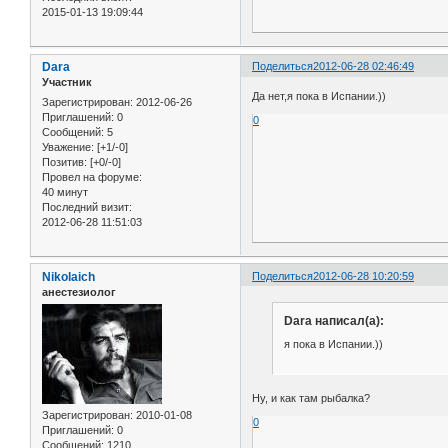
2015-01-13 19:09:44
Dara
Поделиться
2012-06-28 02:46:49
Участник
Да нет,я пока в Испании.))
Зарегистрирован
: 2012-06-26
Приглашений:
0
0
Сообщений:
5
Уважение:
[+1/-0]
Позитив:
[+0/-0]
Провел на форуме:
40 минут
Последний визит:
2012-06-28 11:51:03
Nikolaich
Поделиться
2012-06-28 10:20:59
анестезиолог
Dara написал(а):
я пока в Испании.))
Ну, и как там рыбалка?
Зарегистрирован
: 2010-01-08
0
Приглашений:
0
Сообщений:
1210