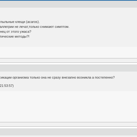
 пыльные клещи (acaros).
аллегрии не лечат,только снимают симптом.
нец от этого ужаса?
атические методы?!
сикации организма только она не сразу внезапно возникла а постепенно?
21:53:57)