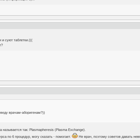
и суют таблетки.(((
т?
реведу врачам-аборигенам?))
а называется так: Plasmapheresis (Plasma Exchange).
рса по 6 процедур, могу сказать - помогает.
Не врач, поэтому советов давать нев