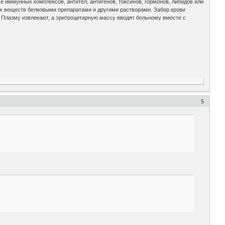
иммунных комплексов, антител, антигенов, токсинов, гормонов, липидов или
х веществ белковыми препаратами и другими растворами. Забор крови
 Плазму извлекают, а эритроцитарную массу вводят больному вместе с
5
.