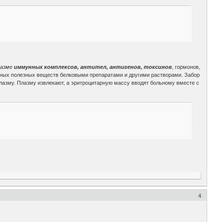
лазме
иммунных комплексов, антител, антигенов, токсинов
, гормонов,
нных полезных веществ белковыми препаратами и другими растворами. Забор
лазму. Плазму извлекают, а эритроцитарную массу вводят больному вместе с
4