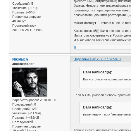
Дискретный (центрифужный) плазмафе
Сообщений:
5
белков. Недостатком плазмафереза я
Уважение:
[+1/-0]
производят из периферической вены.
Позитив:
[+0/-0]
плазмозамещающими растворами. (С
Провел на форуме:
40 минут
Может помогут... Лично я в них не верю
Последний визит:
2012-06-28 11:51:03
Как же сложно!))) Как я это все на и
Или это исключительно в России дела
И вылечивали таких *неизлечимых* ка
0
Nikolaich
Поделиться
2012-06-27 07:50:01
анестезиолог
Dara написал(а):
Как я это все на испанский пе
Если бы Вы указали в своем профиле 
Зарегистрирован
: 2010-01-08
Приглашений:
0
Dara написал(а):
Сообщений:
1210
Уважение:
[+117/-4]
вылечивали таких *неизлечимых
Позитив:
[+482/-2]
Пол:
Мужской
Провел на форуме:
Трудно судить насколько Вы неизлечи
19 дней 22 часа