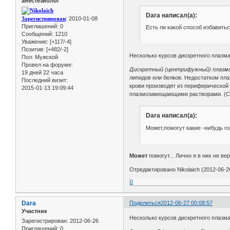
анестезиолог
Dara написал(а):
Зарегистрирован
: 2010-01-08
Приглашений:
0
Есть ли какой способ избавитьс
Сообщений:
1210
Уважение:
[+117/-4]
Позитив:
[+482/-2]
Несколько курсов дискретного плазма
Пол:
Мужской
Провел на форуме:
Дискретный (центрифужный) плазма
19 дней 22 часа
липидов или белков. Недостатком пл
Последний визит:
крови производят из периферической
2015-01-13 19:09:44
плазмозамещающими растворами. (С
Dara написал(а):
Может,помогут какие -нибудь г
Может
помогут... Лично я в них не вер
Отредактировано Nikolaich (2012-06-2
0
Dara
Поделиться
2012-06-27 00:08:57
Участник
Несколько курсов дискретного плазма
Зарегистрирован
: 2012-06-26
Приглашений:
0