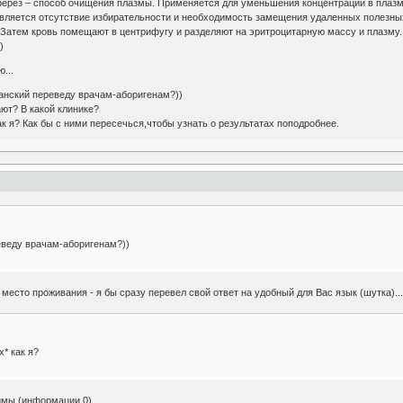
рез – способ очищения плазмы. Применяется для уменьшения концентрации в плазме 
вляется отсутствие избирательности и необходимость замещения удаленных полезны
 Затем кровь помещают в центрифугу и разделяют на эритроцитарную массу и плазму.
)
...
спанский переведу врачам-аборигенам?))
ют? В какой клинике?
к я? Как бы с ними пересечься,чтобы узнать о результатах поподробнее.
реведу врачам-аборигенам?))
место проживания - я бы сразу перевел свой ответ на удобный для Вас язык (шутка)..
* как я?
мы (информации 0)...