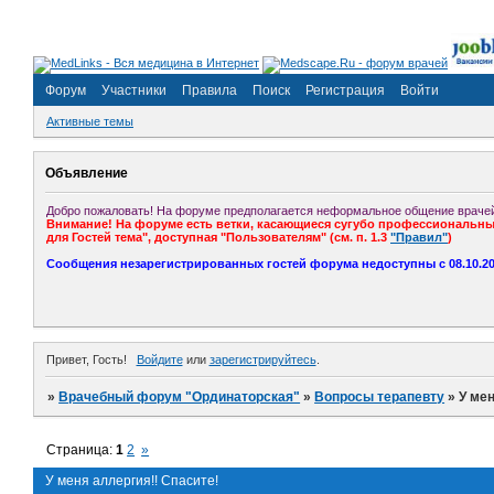
Форум
Участники
Правила
Поиск
Регистрация
Войти
Активные темы
Объявление
Добро пожаловать! На форуме предполагается неформальное общение врачей
Внимание! На форуме есть ветки, касающиеся сугубо профессиональных
для Гостей тема", доступная "Пользователям" (см. п. 1.3
"Правил"
)
Сообщения незарегистрированных гостей форума недоступны с 08.10.201
Привет, Гость!
Войдите
или
зарегистрируйтесь
.
»
Врачебный форум "Ординаторская"
»
Вопросы терапевту
»
У мен
Страница:
1
2
»
У меня аллергия!! Спасите!