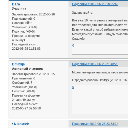
Dara
Поделиться
2012-06-26 18:25:48
Участник
Здравствуйте.
Зарегистрирован
: 2012-06-26
Приглашений:
0
Вот уже 10 лет мучаюсь аллергией на
Сообщений:
5
Все таблетки,что мне выписывают от 
Уважение:
[+1/-0]
Есть ли какой способ избавиться нако
Позитив:
[+0/-0]
Может,помогут какие -нибудь гомеоп
Провел на форуме:
Спасибо.
40 минут
Последний визит:
0
2012-06-28 11:51:03
Dmitrijs
Поделиться
2012-06-26 21:48:26
Активный участник
Может аллергия началась из-за инток
Зарегистрирован
: 2012-06-25
Приглашений:
0
Отредактировано Dmitrijs (2012-06-26 
Сообщений:
7
Уважение:
[+0/-0]
0
Позитив:
[+0/-0]
Провел на форуме:
2 часа 49 минут
Последний визит:
2012-06-27 09:56:50
:
Nikolaich
Поделиться
2012-06-26 23:33:14