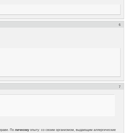
6
7
праве. По
личному
опыту: со своим организмом, выдающим аллергические