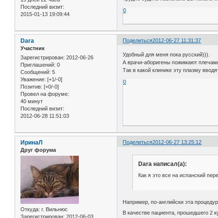
Последний визит:
0
2015-01-13 19:09:44
Dara
Поделиться
2012-06-27 11:31:37
Участник
Удобный для меня пока русский))).
Зарегистрирован
: 2012-06-26
А врачи-аборигены пожимают плечами 
Приглашений:
0
Так в какой клинике эту плазму вводя
Сообщений:
5
Уважение:
[+1/-0]
0
Позитив:
[+0/-0]
Провел на форуме:
40 минут
Последний визит:
2012-06-28 11:51:03
ИринаЛ
Поделиться
2012-06-27 13:25:12
Друг форума
Dara написал(а):
Как я это все на испанский пе
Например, по-английски эта процедур
Откуда:
г. Вильнюс
В качестве пациента, прошедшего 2 ку
Зарегистрирован
: 2012-06-03