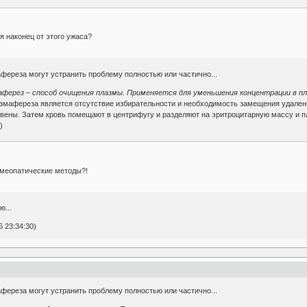
я наконец от этого ужаса?
фереза могут устранить проблему полностью или частично...
ферез – способ очищения плазмы. Применяется для уменьшения концентрации в п
азмафереза является отсутствие избирательности и необходимость замещения удале
 вены. Затем кровь помещают в центрифугу и разделяют на эритроцитарную массу и п
)
омеопатические методы?!
ю...
6 23:34:30)
фереза могут устранить проблему полностью или частично...