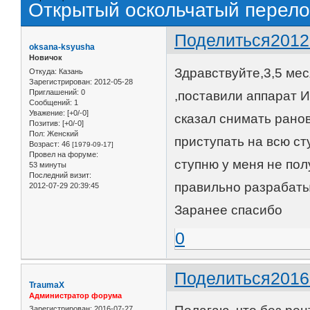
Открытый оскольчатый перело
Поделиться
2012
oksana-ksyusha
Новичок
Здравствуйте,3,5 мес
Откуда:
Казань
Зарегистрирован
: 2012-05-28
Приглашений:
0
,поставили аппарат 
Сообщений:
1
Уважение:
[+0/-0]
сказал снимать ранов
Позитив:
[+0/-0]
Пол:
Женский
приступать на всю ст
Возраст:
46
[1979-09-17]
Провел на форуме:
ступню у меня не полу
53 минуты
Последний визит:
правильно разрабатыв
2012-07-29 20:39:45
Заранее спасибо
0
Поделиться
2016
TraumaX
Администратор форума
Зарегистрирован
: 2016-07-27