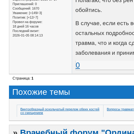
Полагаю, что без рен
Приглашений:
0
Сообщений:
1670
обойтись.
Уважение:
[+149/-3]
Позитив:
[+12/-7]
Провел на форуме:
В случае, если есть в
18 дней 16 часов
Последний визит:
остальных подробност
2026-01-05 08:14:13
травма, что и когда 
заболевания и прини
0
Страница:
1
Похожие темы
Винтообразный оскольчатый перелом обеих костей
Вопросы травмат
со смещением
»
Врачебный форум "Ордина