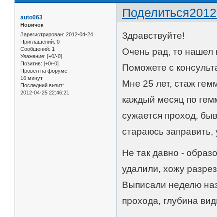
Поделиться
2012
auto063
Новичок
Здравствуйте!
Зарегистрирован
: 2012-04-24
Приглашений:
0
Сообщений:
1
Очень рад, то нашел 
Уважение:
[+0/-0]
Позитив:
[+0/-0]
Поможете с консульт
Провел на форуме:
16 минут
Мне 25 лет, стаж гем
Последний визит:
2012-04-25 22:46:21
каждый месяц по гемм
сужается проход, быв
стараюсь заправить, 
Не так давно - образ
удалили, хожу разр
Выписали неделю наз
прохода, глубина вид