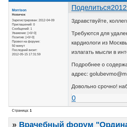
Поделиться
2012
Morrison
Новичок
Здравствуйте, коллег
Зарегистрирован
: 2012-04-09
Приглашений:
0
Сообщений:
1
Требуются для удале
Уважение:
[+0/-0]
Позитив:
[+0/-0]
Провел на форуме:
кардиологи из Москв
50 минут
Последний визит:
излагать мысли в инт
2012-05-15 17:31:59
Подробнее о содержа
адрес: golubevmo@me
Довольно срочно! наб
0
Страница:
1
»
Врачебный форум "Ордина