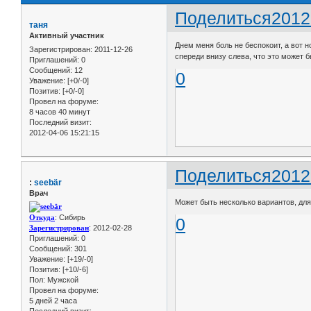
Поделиться
2012
таня
Активный участник
Днем меня боль не беспокоит, а вот н
Зарегистрирован
: 2011-12-26
спереди внизу слева, что это может 
Приглашений:
0
Сообщений:
12
0
Уважение:
[+0/-0]
Позитив:
[+0/-0]
Провел на форуме:
8 часов 40 минут
Последний визит:
2012-04-06 15:21:15
Поделиться
2012
:
seebär
Врач
Может быть несколько вариантов, для
Откуда
: Сибирь
0
Зарегистрирован
: 2012-02-28
Приглашений:
0
Сообщений:
301
Уважение:
[+19/-0]
Позитив:
[+10/-6]
Пол:
Мужской
Провел на форуме:
5 дней 2 часа