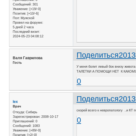
Сообщений:
301
Уважение:
[+19/-0]
Позитив:
[+10/-6]
Пол:
Мужской
Провел на форуме:
5 дней 2 часа
Последний визит:
2024-05-23 04:08:12
Поделиться
2013
Валя Гаврилова
Гость
У меня болит левый бок внизу живота
ТАЛЕТКИ А ПОМОЩИ НЕТ К КАКОМ
0
Поделиться
2013
lex
Врач
скорей всего к невропатологу ..и КТ 
Откуда:
Сибирь
Зарегистрирован
: 2008-10-17
0
Приглашений:
0
Сообщений:
1083
Уважение:
[+89/-0]
Позитив:
[+2/-0]