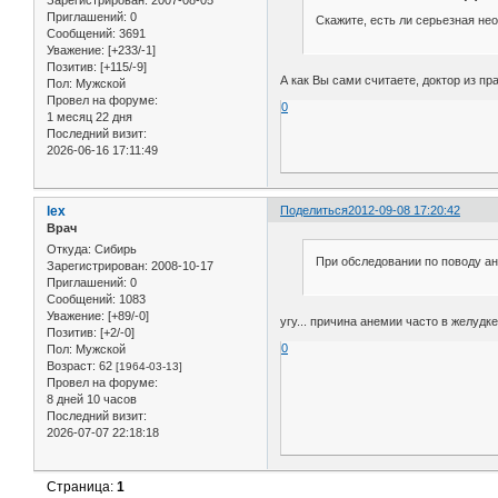
Зарегистрирован
: 2007-08-05
Приглашений:
0
Скажите, есть ли серьезная не
Сообщений:
3691
Уважение:
[+233/-1]
Позитив:
[+115/-9]
А как Вы сами считаете, доктор из п
Пол:
Мужской
Провел на форуме:
0
1 месяц 22 дня
Последний визит:
2026-06-16 17:11:49
lex
Поделиться
2012-09-08 17:20:42
Врач
Откуда:
Сибирь
При обследовании по поводу а
Зарегистрирован
: 2008-10-17
Приглашений:
0
Сообщений:
1083
Уважение:
[+89/-0]
угу... причина анемии часто в желудк
Позитив:
[+2/-0]
0
Пол:
Мужской
Возраст:
62
[1964-03-13]
Провел на форуме:
8 дней 10 часов
Последний визит:
2026-07-07 22:18:18
Страница:
1