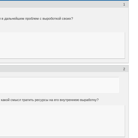
1
и в дальнейшем проблем с выроботкой своих?
2
е- какой смысл тратить ресурсы на его внутреннюю выработку?