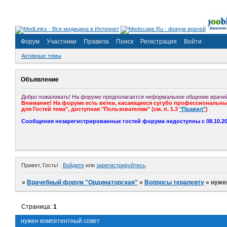
Форум
Участники
Правила
Поиск
Регистрация
Войти
Активные темы
Объявление
Добро пожаловать! На форуме предполагается неформальное общение врачей
Внимание! На форуме есть ветки, касающиеся сугубо профессиональных
для Гостей тема", доступная "Пользователям" (см. п. 1.3
"Правил"
)
Сообщения незарегистрированных гостей форума недоступны с 08.10.201
Привет, Гость!
Войдите
или
зарегистрируйтесь
.
»
Врачебный форум "Ординаторская"
»
Вопросы терапевту
»
нуже
Страница:
1
нужен компетентный совет