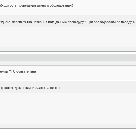
обходмость проведения данного обследования?
раздного любопытства назначил Вам данную процедуру? При обследовании по поводу а
немии ФГС обязательна.
е кроется. даже если и жалоб на него нет