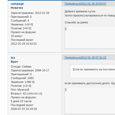
rampage
Поделиться
2012-01-26 23:54:57
Новичок
Доброго времени суток.
Зарегистрирован
: 2012-01-26
Хотел проконсультироваться по пово
Приглашений:
0
Сообщений:
4
Спасибо за ранее
Уважение:
[+0/-0]
Позитив:
[+0/-0]
0
Провел на форуме:
20 минут
Последний визит:
2012-01-29 10:42:01
lex
Поделиться
2012-01-28 07:31:22
Врач
Откуда:
Сибирь
Если их принимать на постоянн
Зарегистрирован
: 2008-10-17
Приглашений:
0
Сообщений:
1083
Уважение:
[+89/-0]
если принимать достаточно долго- бу
Позитив:
[+2/-0]
0
Пол:
Мужской
Возраст:
62
[1964-03-13]
Провел на форуме:
8 дней 10 часов
Последний визит:
2026-07-07 22:18:18