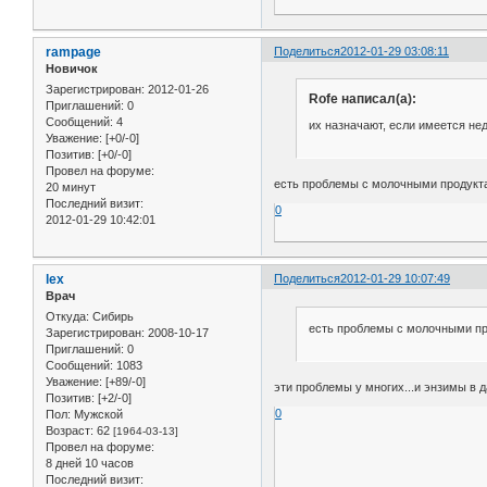
rampage
Поделиться
2012-01-29 03:08:11
Новичок
Зарегистрирован
: 2012-01-26
Rofe написал(а):
Приглашений:
0
Сообщений:
4
их назначают, если имеется нед
Уважение:
[+0/-0]
Позитив:
[+0/-0]
Провел на форуме:
есть проблемы с молочными продукта
20 минут
Последний визит:
0
2012-01-29 10:42:01
lex
Поделиться
2012-01-29 10:07:49
Врач
Откуда:
Сибирь
есть проблемы с молочными п
Зарегистрирован
: 2008-10-17
Приглашений:
0
Сообщений:
1083
Уважение:
[+89/-0]
эти проблемы у многих...и энзимы в 
Позитив:
[+2/-0]
0
Пол:
Мужской
Возраст:
62
[1964-03-13]
Провел на форуме:
8 дней 10 часов
Последний визит: