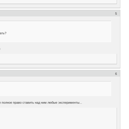
5
ать?
и
6
е полное право ставить над ним любые эксперименты...