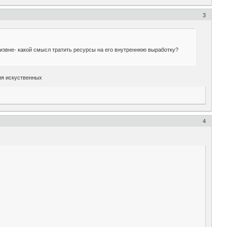
3
 извне- какой смысл тратить ресурсы на его внутреннюю выработку?
ия искуственных
4