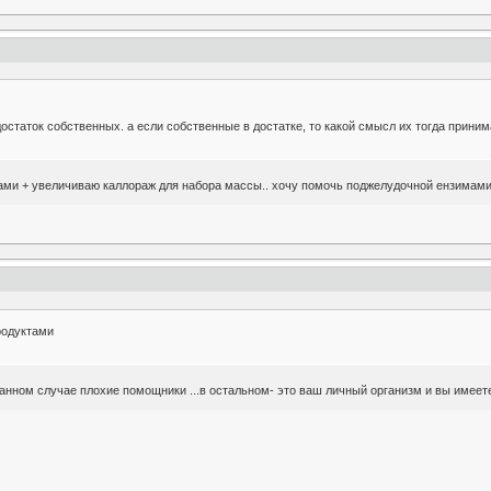
остаток собственных. а если собственные в достатке, то какой смысл их тогда приним
ми + увеличиваю каллораж для набора массы.. хочу помочь поджелудочной ензимам
родуктами
данном случае плохие помощники ...в остальном- это ваш личный организм и вы имеет