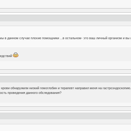
имы в данном случае плохие помощники ...в остальном- это ваш личный организм и вы
ледствий
 крови обнаружили низкий гемоглобин и терапевт направил меня на гастроэндоскопию. 
мость проведения данного обследования?