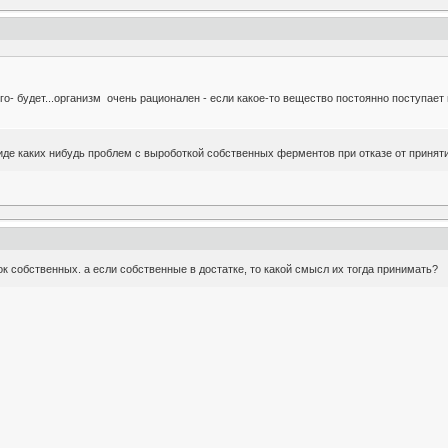
го- будет...организм очень рационален - если какое-то вещество постоянно поступает
иде каких нибудь проблем с выроботкой собственных ферментов при отказе от принят
ок собственных. а если собственные в достатке, то какой смысл их тогда принимать?