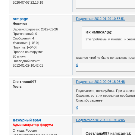
2026-07-07 22:18:18
rampage
Поделиться
2012-01-29 10:37:51
Новичок
Зарегистрирован
: 2012-01-26
lex написал(а):
Приглашений:
0
Сообщений:
4
эти проблемы у многих...и энз
Уважение:
[+0/-0]
Позитив:
[+0/-0]
Провел на форуме:
20 минут
главное чтоб не было печальных пос
Последний визит:
0
2012-01-29 10:42:01
Светлана097
Поделиться
2012-09-06 18:26:48
Гость
Подскажите, пожалуйста. При анализе
Скажите, есть ли серьезная необход
Спасибо заранее.
0
Дежурный врач
Поделиться
2012-09-06 19:04:05
Администратор форума
Откуда:
Россия
Светлана097 написал(а):