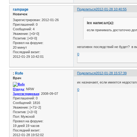
rampage
Поделиться
2012-01-28 10:40:55
Новичок
Зарегистрирован
: 2012-01-26
lex написал(а):
Приглашений:
0
Сообщений:
4
если принимать достаточно дол
Уважение:
[+0/-0]
Позитив:
[+0/-0]
Провел на форуме:
негативнх последствий не будет? в в
20 минут
Последний визит:
0
2012-01-29 10:42:01
:
Rofe
Поделиться
2012-01-28 15:57:39
Врач
их назначают, если имеется недостат
Откуда
: NRW
0
Зарегистрирован
: 2008-09-07
Приглашений:
0
Сообщений:
1816
Уважение:
[+71/-2]
Позитив:
[+2/-0]
Пол:
Мужской
Провел на форуме:
19 дней 19 часов
Последний визит:
2012-01-28 19:52:02