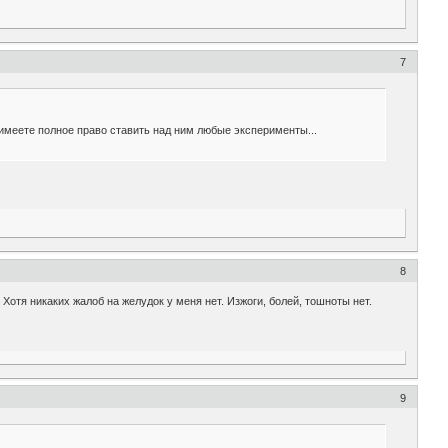
7
 имеете полное право ставить над ним любые эксперименты...
8
Хотя никаких жалоб на желудок у меня нет. Изжоги, болей, тошноты нет.
9