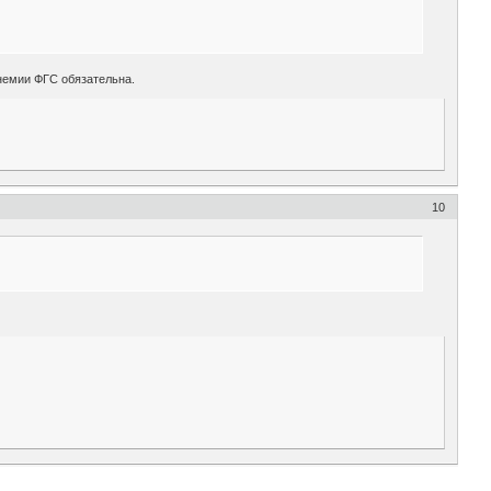
немии ФГС обязательна.
10