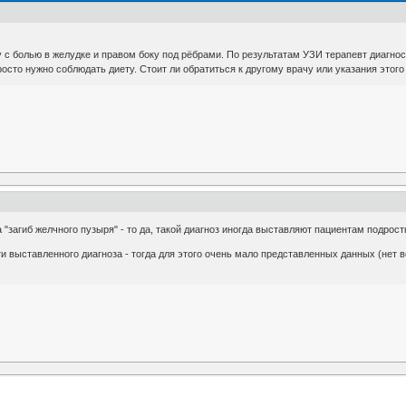
с болью в желудке и правом боку под рёбрами. По результатам УЗИ терапевт диагности
росто нужно соблюдать диету. Стоит ли обратиться к другому врачу или указания этог
 "загиб желчного пузыря" - то да, такой диагноз иногда выставляют пациентам подростк
и выставленного диагноза - тогда для этого очень мало представленных данных (нет 