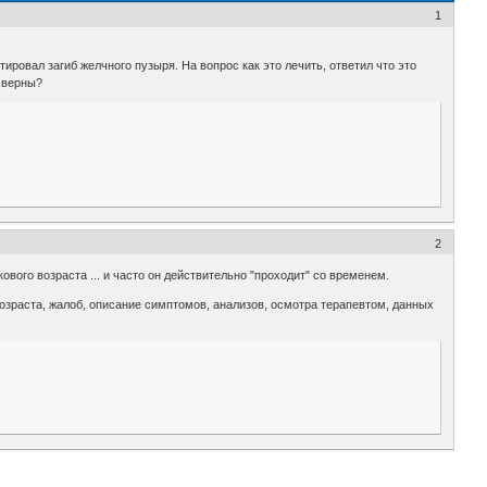
1
ровал загиб желчного пузыря. На вопрос как это лечить, ответил что это
о верны?
2
ового возраста ... и часто он действительно "проходит" со временем.
возраста, жалоб, описание симптомов, анализов, осмотра терапевтом, данных