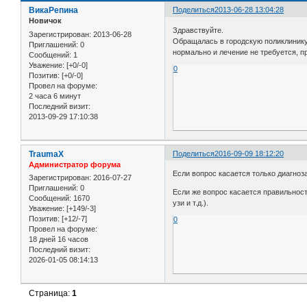
ВикаРепина
Поделиться
2013-06-28 13:04:28
Новичок
Здравствуйте.
Зарегистрирован
: 2013-06-28
Обращалась в городскую поликлинику 
Приглашений:
0
нормально и лечение не требуется, п
Сообщений:
1
Уважение:
[+0/-0]
0
Позитив:
[+0/-0]
Провел на форуме:
2 часа 6 минут
Последний визит:
2013-09-29 17:10:38
TraumaX
Поделиться
2016-09-09 18:12:20
Администратор форума
Если вопрос касается только диагноза
Зарегистрирован
: 2016-07-27
Приглашений:
0
Если же вопрос касается правильност
Сообщений:
1670
узи и т.д.).
Уважение:
[+149/-3]
Позитив:
[+12/-7]
0
Провел на форуме:
18 дней 16 часов
Последний визит:
2026-01-05 08:14:13
Страница:
1