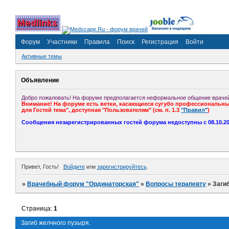
Форум
Участники
Правила
Поиск
Регистрация
Войти
Активные темы
Объявление
Добро пожаловать! На форуме предполагается неформальное общение врачей
Внимание! На форуме есть ветки, касающиеся сугубо профессиональных
для Гостей тема", доступная "Пользователям" (см. п. 1.3
"Правил"
)
Сообщения незарегистрированных гостей форума недоступны с 08.10.201
Привет, Гость!
Войдите
или
зарегистрируйтесь
.
»
Врачебный форум "Ординаторская"
»
Вопросы терапевту
»
Заги
Страница:
1
Загиб желчного пузыря.