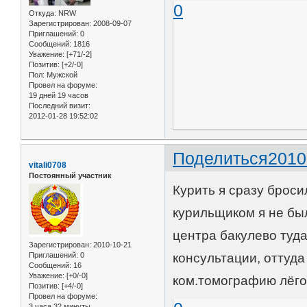
0
Откуда:
NRW
Зарегистрирован
: 2008-09-07
Приглашений:
0
Сообщений:
1816
Уважение:
[+71/-2]
Позитив:
[+2/-0]
Пол:
Мужской
Провел на форуме:
19 дней 19 часов
Последний визит:
2012-01-28 19:52:02
Поделиться
2010
vitali0708
Постоянный участник
Курить я сразу броси
курильщиком я не был
центра бакулево туд
Зарегистрирован
: 2010-10-21
Приглашений:
0
консультации, оттуда
Сообщений:
16
Уважение:
[+0/-0]
ком.томографию лёго
Позитив:
[+4/-0]
Провел на форуме:
3 часа 32 минуты