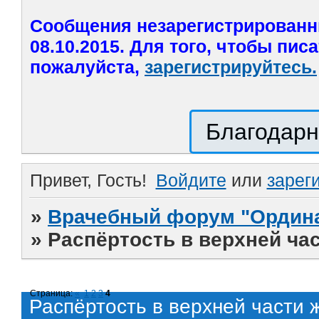
Сообщения незарегистрированн
08.10.2015. Для того, чтобы пис
пожалуйста,
зарегистрируйтесь.
Благодарн
Привет, Гость!
Войдите
или
зарег
»
Врачебный форум "Ордина
»
Распёртость в верхней ча
Страница:
«
1
2
3
4
Распёртость в верхней части 