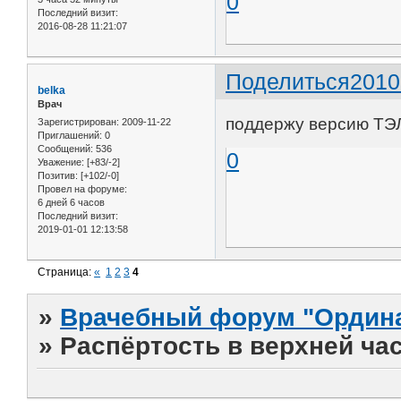
0
Последний визит:
2016-08-28 11:21:07
Поделиться
2010
belka
Врач
поддержу версию ТЭЛ
Зарегистрирован
: 2009-11-22
Приглашений:
0
Сообщений:
536
0
Уважение:
[+83/-2]
Позитив:
[+102/-0]
Провел на форуме:
6 дней 6 часов
Последний визит:
2019-01-01 12:13:58
Страница:
«
1
2
3
4
»
Врачебный форум "Ордина
»
Распёртость в верхней ча