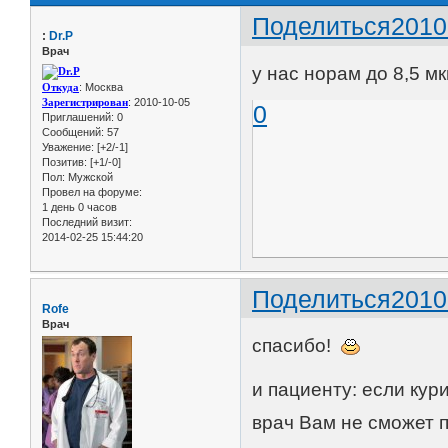
Поделиться
2010
:
Dr.P
Врач
у нас норам до 8,5 мк
Откуда
: Москва
Зарегистрирован
: 2010-10-05
0
Приглашений:
0
Сообщений:
57
Уважение:
[+2/-1]
Позитив:
[+1/-0]
Пол:
Мужской
Провел на форуме:
1 день 0 часов
Последний визит:
2014-02-25 15:44:20
Поделиться
2010
Rofe
Врач
спасибо!
и пациенту: если кур
врач Вам не сможет 