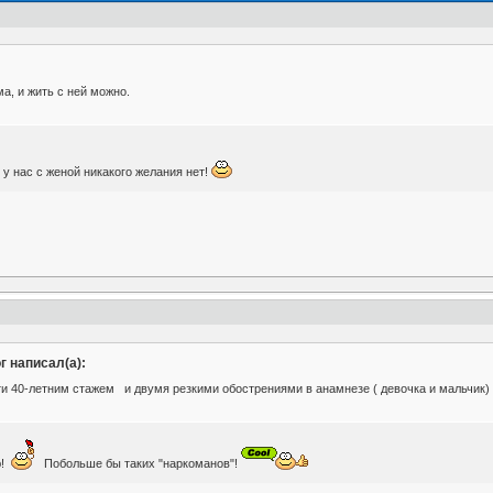
а, и жить с ней можно.
у нас с женой никакого желания нет!
 написал(а):
чти 40-летним стажем и двумя резкими обострениями в анамнезе ( девочка и мальчик)
ю!
Побольше бы таких "наркоманов"!