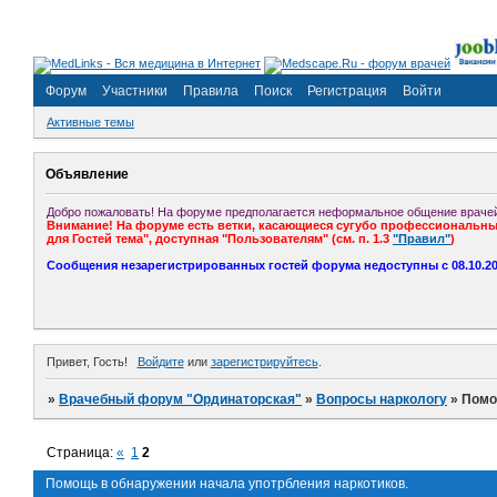
Форум
Участники
Правила
Поиск
Регистрация
Войти
Активные темы
Объявление
Добро пожаловать! На форуме предполагается неформальное общение врачей
Внимание! На форуме есть ветки, касающиеся сугубо профессиональных
для Гостей тема", доступная "Пользователям" (см. п. 1.3
"Правил"
)
Сообщения незарегистрированных гостей форума недоступны с 08.10.201
Привет, Гость!
Войдите
или
зарегистрируйтесь
.
»
Врачебный форум "Ординаторская"
»
Вопросы наркологу
»
Помо
Страница:
«
1
2
Помощь в обнаружении начала употрбления наркотиков.