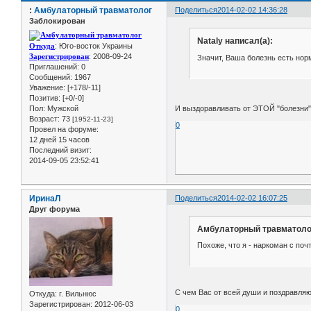
:
Амбулаторный травматолог
Поделиться
2014-02-02 14:36:28
Заблокирован
Nataly написал(а):
Откуда
: Юго-восток Украины
Зарегистрирован
: 2008-09-24
Значит, Ваша болезнь есть норм
Приглашений:
0
Сообщений:
1967
Уважение:
[+178/-11]
Позитив:
[+0/-0]
Пол:
Мужской
И выздоравливать от ЭТОЙ "болезни" 
Возраст:
73
[1952-11-23]
0
Провел на форуме:
12 дней 15 часов
Последний визит:
2014-09-05 23:52:41
ИринаЛ
Поделиться
2014-02-02 16:07:25
Друг форума
Амбулаторный травматолог
Похоже, что я - наркоман с по
С чем Вас от всей души и поздравля
Откуда:
г. Вильнюс
Зарегистрирован
: 2012-06-03
0