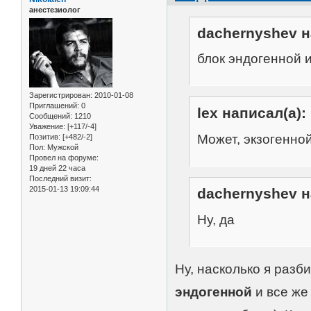
анестезиолог
dachernyshev н
блок эндогенной 
Зарегистрирован
: 2010-01-08
Приглашений:
0
lex написал(а):
Сообщений:
1210
Уважение:
[+117/-4]
Может, экзогенной
Позитив:
[+482/-2]
Пол:
Мужской
Провел на форуме:
19 дней 22 часа
Последний визит:
2015-01-13 19:09:44
dachernyshev н
Ну, да
Ну, насколько я разб
эндогенной
и все ж