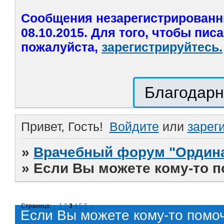
Сообщения незарегистрированн
08.10.2015. Для того, чтобы пис
пожалуйста,
зарегистрируйтесь.
Благодарн
Привет, Гость!
Войдите
или
зарег
»
Врачебный форум "Ордина
»
Если Вы можете кому-то 
Страница:
«
1
2
3
4
5
6
»
Если Вы можете кому-то помо