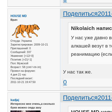
Поделиться
2011
HOUSE MD
Врач
Nikolaich напис
У нас уже давно 
Откуда:
Украина
Зарегистрирован
: 2009-10-21
алкашей везут в 
Приглашений:
0
Сообщений:
337
реанимацию (если
Уважение:
[+12/-0]
Позитив:
[+21/-1]
Пол:
Мужской
Возраст:
58
[1967-08-30]
Провел на форуме:
У нас так же.
4 дня 21 час
Последний визит:
0
2011-10-21 19:47:50
Поделиться
2011
kadjaj
Интересно мне очень,а сколько
букв можно сюда заху
HOUSE MD напи