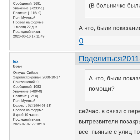
Сообщений:
3691
(В больничке были,
Уважение:
[+233/-1]
Позитив:
[+115/-9]
Пол:
Мужской
Провел на форуме:
А что, были показан
1 месяц 22 дня
Последний визит:
2026-06-16 17:11:49
0
Поделиться
2011
lex
Врач
Откуда:
Сибирь
А что, были пока
Зарегистрирован
: 2008-10-17
Приглашений:
0
Сообщений:
1083
помощи?
Уважение:
[+89/-0]
Позитив:
[+2/-0]
Пол:
Мужской
Возраст:
62
[1964-03-13]
сейчас. в связи с пе
Провел на форуме:
8 дней 10 часов
Последний визит:
вытрезвители позакры
2026-07-07 22:18:18
все пьяные с улиц по