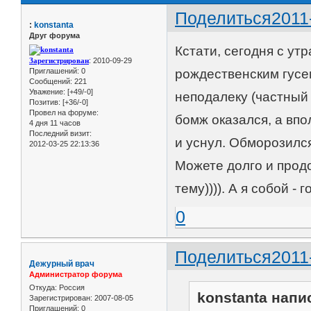
Поделиться
2011
:
konstanta
Друг форума
Кстати, сегодня с ут
Зарегистрирован
: 2010-09-29
Приглашений:
0
рождественским гусем
Сообщений:
221
Уважение:
[+49/-0]
неподалеку (частный с
Позитив:
[+36/-0]
Провел на форуме:
бомж оказался, а впо
4 дня 11 часов
Последний визит:
и уснул. Обморозился,
2012-03-25 22:13:36
Можете долго и продо
тему)))). А я собой - г
0
Поделиться
2011
Дежурный врач
Администратор форума
Откуда:
Россия
konstanta напис
Зарегистрирован
: 2007-08-05
Приглашений:
0