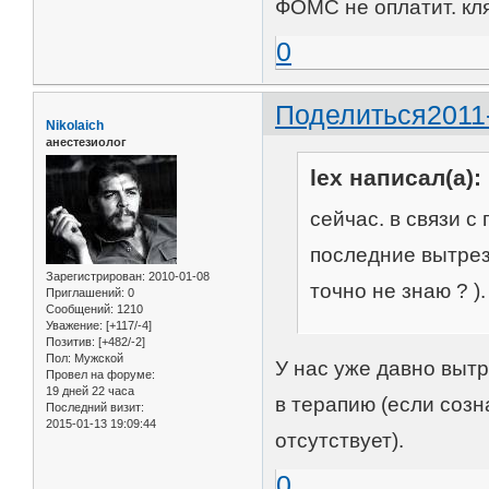
ФОМС не оплатит. кл
0
Поделиться
2011
Nikolaich
анестезиолог
lex написал(а):
сейчас. в связи 
последние вытрез
Зарегистрирован
: 2010-01-08
точно не знаю ? )
Приглашений:
0
Сообщений:
1210
Уважение:
[+117/-4]
Позитив:
[+482/-2]
Пол:
Мужской
У нас уже давно вытр
Провел на форуме:
19 дней 22 часа
в терапию (если соз
Последний визит:
2015-01-13 19:09:44
отсутствует).
0