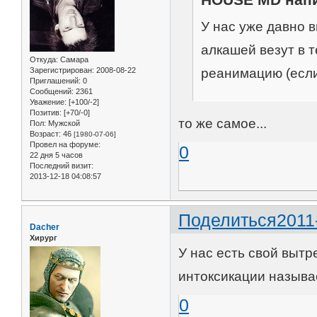
У нас уже давно 
алкашей везут в 
Откуда:
Самара
реанимацию (если
Зарегистрирован
: 2008-08-22
Приглашений:
0
Сообщений:
2361
Уважение:
[+100/-2]
Позитив:
[+70/-0]
то же самое...
Пол:
Мужской
Возраст:
46
[1980-07-06]
Провел на форуме:
0
22 дня 5 часов
Последний визит:
2013-12-18 04:08:57
Поделиться
2011
Dacher
Хирург
У нас есть свой вытр
интоксикации называ
0