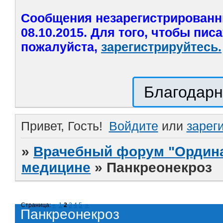
Сообщения незарегистрированн
08.10.2015. Для того, чтобы пис
пожалуйста,
зарегистрируйтесь.
Благодарн
Привет, Гость!
Войдите
или
зарег
»
Врачебный форум "Ордина
медицине
»
Панкреонекроз
Страница:
«
1
2
3
4
5
»
Панкреонекроз