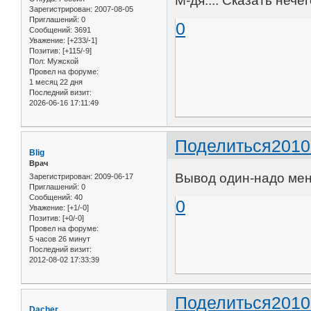
М-дя.... Сказать нечего
Зарегистрирован
: 2007-08-05
Приглашений:
0
0
Сообщений:
3691
Уважение:
[+233/-1]
Позитив:
[+115/-9]
Пол:
Мужской
Провел на форуме:
1 месяц 22 дня
Последний визит:
2026-06-16 17:11:49
Поделиться
2010
Blig
Врач
Вывод один-надо мень
Зарегистрирован
: 2009-06-17
Приглашений:
0
Сообщений:
40
0
Уважение:
[+1/-0]
Позитив:
[+0/-0]
Провел на форуме:
5 часов 26 минут
Последний визит:
2012-08-02 17:33:39
Поделиться
2010
Dacher