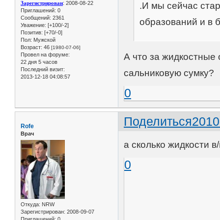
Зарегистрирован
: 2008-08-22
.И мы сейчас ста
Приглашений:
0
Сообщений:
2361
образований и в б
Уважение:
[+100/-2]
Позитив:
[+70/-0]
Пол:
Мужской
Возраст:
46
[1980-07-06]
Провел на форуме:
А что за жидкостные 
22 дня 5 часов
Последний визит:
сальниковую сумку?
2013-12-18 04:08:57
0
Поделиться
2010
Rofe
Врач
а сколько жидкости в
0
Откуда:
NRW
Зарегистрирован
: 2008-09-07
Приглашений:
0