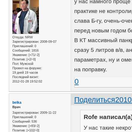
у нас намного проще
практике не контроли
слава Б-гу, очень-оче
перед новым годом бо
Откуда:
NRW
В КТ массивный панкр
Зарегистрирован
: 2008-09-07
Приглашений:
0
сразу 5 литров в/в, 
Сообщений:
1816
Уважение:
[+71/-2]
параметрах, ну и ом
Позитив:
[+2/-0]
Пол:
Мужской
Провел на форуме:
на поправку.
19 дней 19 часов
Последний визит:
0
2012-01-28 19:52:02
Поделиться
2010
belka
Врач
Зарегистрирован
: 2009-11-22
Rofe написал(а)
Приглашений:
0
Сообщений:
536
Уважение:
[+83/-2]
У нас такие некро
Позитив:
[+102/-0]