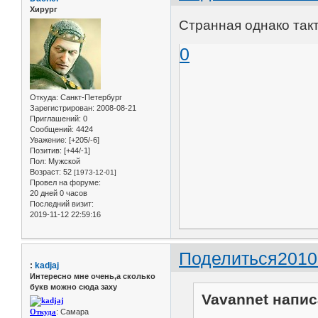
Хирург
Странная однако так
0
Откуда:
Санкт-Петербург
Зарегистрирован
: 2008-08-21
Приглашений:
0
Сообщений:
4424
Уважение:
[+205/-6]
Позитив:
[+44/-1]
Пол:
Мужской
Возраст:
52
[1973-12-01]
Провел на форуме:
20 дней 0 часов
Последний визит:
2019-11-12 22:59:16
Поделиться
2010
:
kadjaj
Интересно мне очень,а сколько
букв можно сюда заху
Vavannet напис
Откуда
: Самара