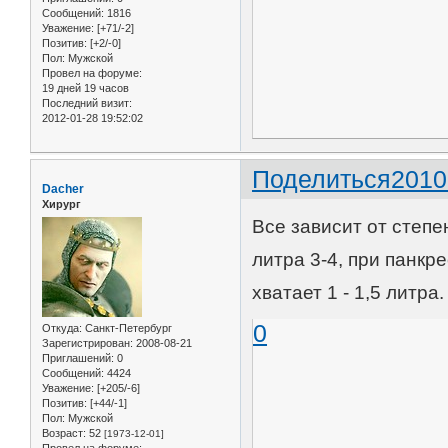
Сообщений:
1816
Уважение:
[+71/-2]
Позитив:
[+2/-0]
Пол:
Мужской
Провел на форуме:
19 дней 19 часов
Последний визит:
2012-01-28 19:52:02
Поделиться
2010
Dacher
Хирург
Все зависит от степе
литра 3-4, при панк
хватает 1 - 1,5 литра.
0
Откуда:
Санкт-Петербург
Зарегистрирован
: 2008-08-21
Приглашений:
0
Сообщений:
4424
Уважение:
[+205/-6]
Позитив:
[+44/-1]
Пол:
Мужской
Возраст:
52
[1973-12-01]
Провел на форуме: