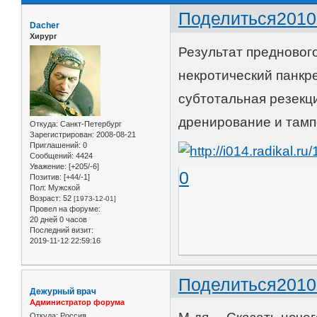
Поделиться
2010
Dacher
Хирург
Результат преднового
некротический панкре
субтотальная резекц
дренирование и тамп
Откуда:
Санкт-Петербург
Зарегистрирован
: 2008-08-21
Приглашений:
0
Сообщений:
4424
Уважение:
[+205/-6]
0
Позитив:
[+44/-1]
Пол:
Мужской
Возраст:
52
[1973-12-01]
Провел на форуме:
20 дней 0 часов
Последний визит:
2019-11-12 22:59:16
Поделиться
2010
Дежурный врач
Администратор форума
Откуда:
Россия