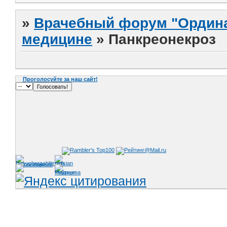
»
Врачебный форум "Ордина
медицине
»
Панкреонекроз
Проголосуйте за наш сайт!