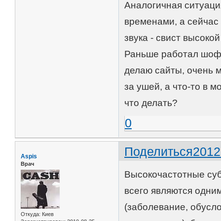
Аналогичная ситуация
временами, а сейчас 
звука - свист высоко
Раньше работал шофе
делаю сайты, очень м
за ушей, а что-то в м
что делать?
0
Поделиться
2012
Aspis
Врач
Высокочастотные суб
всего являются одни
(заболевание, обусл
Откуда:
Киев