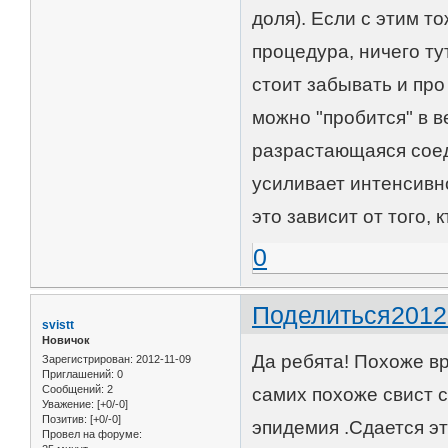
доля). Если с этим т
процедура, ничего ту
стоит забывать и про
можно "пробится" в ве
разрастающаяся соед
усиливает интенсивно
это зависит от того, к
0
Поделиться
2012
svistt
Новичок
Да ребята! Похоже вр
Зарегистрирован
: 2012-11-09
Приглашений:
0
Сообщений:
2
самих похоже свист с
Уважение:
[+0/-0]
Позитив:
[+0/-0]
эпидемия .Сдается э
Провел на форуме: