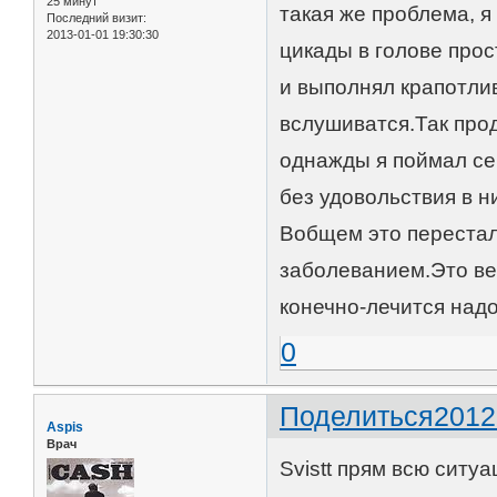
25 минут
такая же проблема, я
Последний визит:
2013-01-01 19:30:30
цикады в голове про
и выполнял крапотлив
вслушиватся.Так про
однажды я поймал себ
без удовольствия в н
Вобщем это перестал
заболеванием.Это ве
конечно-лечится надо
0
Поделиться
2012
Aspis
Врач
Svistt прям всю ситуа