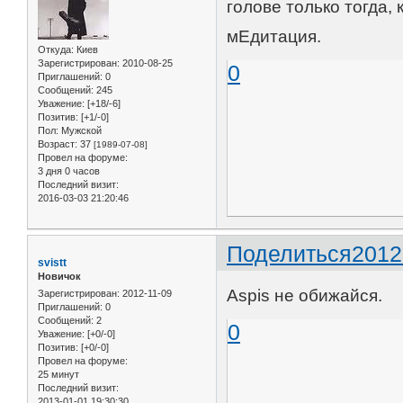
голове только тогда,
мЕдитация.
Откуда:
Киев
Зарегистрирован
: 2010-08-25
0
Приглашений:
0
Сообщений:
245
Уважение:
[+18/-6]
Позитив:
[+1/-0]
Пол:
Мужской
Возраст:
37
[1989-07-08]
Провел на форуме:
3 дня 0 часов
Последний визит:
2016-03-03 21:20:46
Поделиться
2012
svistt
Новичок
Aspis не обижайся.
Зарегистрирован
: 2012-11-09
Приглашений:
0
Сообщений:
2
0
Уважение:
[+0/-0]
Позитив:
[+0/-0]
Провел на форуме:
25 минут
Последний визит:
2013-01-01 19:30:30