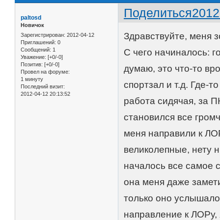
Поделиться
2012
paltosd
Новичок
Здравствуйте, меня зо
Зарегистрирован
: 2012-04-12
Приглашений:
0
Сообщений:
1
С чего начиналось: г
Уважение:
[+0/-0]
Позитив:
[+0/-0]
думаю, это что-то вр
Провел на форуме:
1 минуту
спортзал и т.д. Где-
Последний визит:
2012-04-12 20:13:52
работа сидячая, за П
становился все громч
меня направили к ЛОР
великолепные, нету н
началось все самое с
она меня даже замети
только оно услышало 
направление к ЛОРу, я