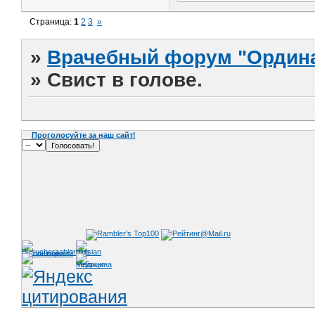
Страница:
1
2
3
»
»
Врачебный форум "Ордина
»
Свист в голове.
Проголосуйте за наш сайт!