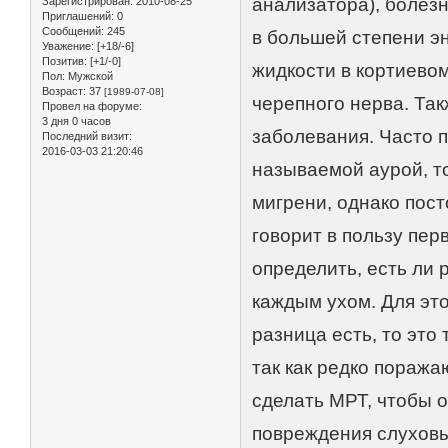
анализатора), болез
Зарегистрирован
: 2010-08-25
Приглашений:
0
Сообщений:
245
в большей степени 
Уважение:
[+18/-6]
Позитив:
[+1/-0]
жидкости в кортиевом
Пол:
Мужской
Возраст:
37
[1989-07-08]
черепного нерва. Так
Провел на форуме:
3 дня 0 часов
заболевания. Часто 
Последний визит:
2016-03-03 21:20:46
называемой аурой, т
мигрени, однако пос
говорит в пользу пер
определить, есть ли 
каждым ухом. Для эт
разница есть, то это
так как редко поража
сделать МРТ, чтобы 
повреждения слуховых