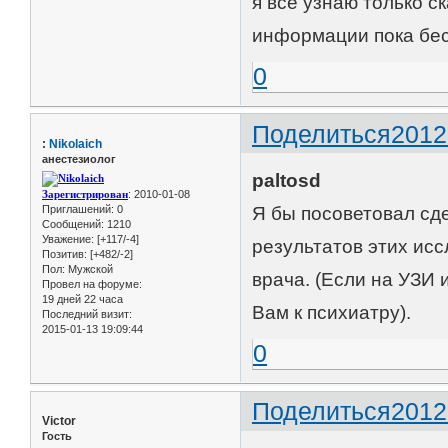
я все узнаю только с
информации пока бес
0
Поделиться
2012
:
Nikolaich
анестезиолог
paltosd
Зарегистрирован
: 2010-01-08
Приглашений:
0
Я бы посоветовал сд
Сообщений:
1210
Уважение:
[+117/-4]
результатов этих ис
Позитив:
[+482/-2]
Пол:
Мужской
врача. (Если на УЗИ 
Провел на форуме:
19 дней 22 часа
Вам к психиатру).
Последний визит:
2015-01-13 19:09:44
0
Поделиться
2012
Victor
Гость